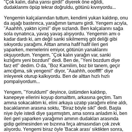
"Çok kalın, daha yarısı girdi!" diyerek öne eğildi,
dudaklarımı öpüp tekrar doğruldu, götünü kıvırıyordu...
Yengemin kalçalarından tuttum, kendimi yukarı kaldırıp, onu
da aşağı bastırınca, yarağımın tamamı girdi. Yengem acıyla,
"Aaahhh, yaktın içimi!" diye sızlandı. Ben kalçalarını sağa
sola oynatınca, yavaş yavaş alışıyordu. Yengemin
am
ı o
kadar dardı ki, am değil sanki sikilmemiş göt deliği gibi
sıkıyordu yarağımı. Alttan amına hafif hafif ileri geri
yaparken, memelerini emiyor, götünün yanaklarını
okşuyordum. Yengem, "Çok kalın yarağın var, sanki
kızlığımı yeni bozdun!" dedi. Ben de, "Yeni bozdum diye
farz et!" dedim. O da, "Boz Kamilim, boz bir tanem, geçir
amcığıma, sik yengeni!" diyor, "Aaahhh, oooffff!" diye
inleyerek oturup kalkıyordu. Ben de alttan hızlı hızlı
pompalıyordum...
Yengem, "Yoruldum!" deyince, üstümden kaldırıp,
kanepeye ellerini koyup domalttım, arkasına geçtim. Tam
am
ına sokacaktım ki, elini arkaya uzatıp yarağımı eline aldı,
bacaklarının arasına soktu, "Biraz böyle sik!" dedi. Başta
niye öyle istedi diye şaşırmıştım, ama sonra anladım ki, ben
ileri geri yaparken yarağımın amının dudakları arasında
gidip gelmesinden ve bızırına fırça atmasından çok zevk
alıyordu. Yengemi biraz öyle 'Bacak arası' siktikten sonra,