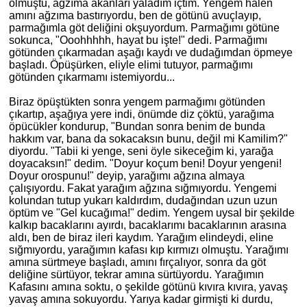
olmuştu, ağzıma akanları yaladım içtim. Yengem halen
am
ını ağzıma bastırıyordu, ben de götünü avuçlayıp,
parmağımla göt deliğini okşuyordum. Parmağımı götüne
sokunca, "Ooohhhhh, hayat bu işte!" dedi. Parmağımı
götünden çıkarmadan aşağı kaydı ve dudağımdan öpmeye
başladı. Öpüşürken, eliyle elimi tutuyor, parmağımı
götünden çıkarmamı istemiyordu...
Biraz öpüştükten sonra yengem parmağımı götünden
çıkartıp, aşağıya yere indi, önümde diz çöktü, yarağıma
öpücükler kondurup, "Bundan sonra benim de bunda
hakkım var, bana da sokacaksın bunu, değil mi Kamilim?"
diyordu. "Tabii
ki
yenge, seni öyle sikeceğim ki, yarağa
doyacaksın!" dedim. "Doyur koçum beni! Doyur yengeni!
Doyur orospunu!" deyip, yarağımı ağzına almaya
çalışıyordu. Fakat yarağım ağzına sığmıyordu. Yengemi
kolundan tutup yukarı kaldırdım, dudağından uzun uzun
öptüm ve "Gel kucağıma!" dedim. Yengem uysal bir şekilde
kalkıp bacaklarını ayırdı, bacaklarımı bacaklarının arasına
aldı, ben de biraz ileri kaydım. Yarağım elindeydi, eline
sığmıyordu, yarağımın kafası kıp kırmızı olmuştu. Yarağımı
amına sürtmeye başladı, amını fırçalıyor, sonra da göt
deliğine sürtüyor, tekrar amına sürtüyordu. Yarağımın
Kafasını amına soktu, o şekilde götünü kıvıra kıvıra, yavaş
yavaş amına sokuyordu. Yarıya kadar girmişti
ki
durdu,