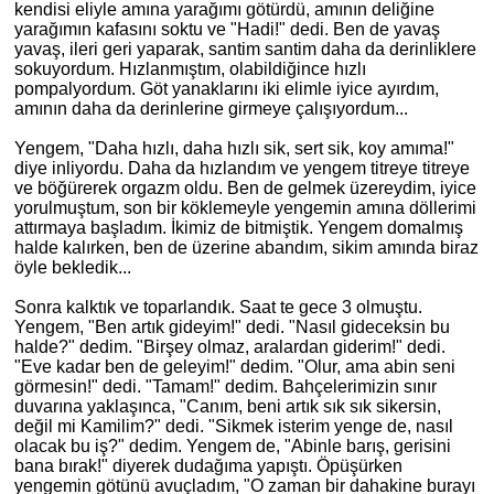
kendisi eliyle
am
ına yarağımı götürdü, amının deliğine
yarağımın kafasını soktu ve "Hadi!" dedi. Ben de yavaş
yavaş, ileri geri yaparak, santim santim daha da derinliklere
sokuyordum. Hızlanmıştım, olabildiğince hızlı
pompalyordum. Göt yanaklarını iki elimle iyice ayırdım,
am
ının daha da derinlerine girmeye çalışıyordum...
Yengem, "Daha hızlı, daha hızlı sik, sert sik, koy
am
ıma!"
diye inliyordu. Daha da hızlandım ve yengem titreye titreye
ve böğürerek orgazm oldu. Ben de gelmek üzereydim, iyice
yorulmuştum, son bir köklemeyle yengemin
am
ına döllerimi
attırmaya başladım. İkimiz de bitmiştik. Yengem domalmış
halde kalırken, ben de üzerine abandım, sikim
am
ında biraz
öyle bekledik...
Sonra kalktık ve toparlandık. Saat te gece 3 olmuştu.
Yengem, "Ben artık gideyim!" dedi. "Nasıl gideceksin bu
halde?" dedim. "Birşey olmaz, aralardan giderim!" dedi.
"Eve kadar
ben
de geleyim!" dedim. "Olur, ama abin seni
görmesin!" dedi. "Tamam!" dedim. Bahçelerimizin sınır
duvarına yaklaşınca, "Canım, beni artık sık sık sikersin,
değil mi Kamilim?" dedi. "Sikmek isterim yenge de, nasıl
olacak bu iş?" dedim. Yengem de, "Abinle barış, gerisini
bana bırak!" diyerek dudağıma yapıştı. Öpüşürken
yengemin götünü avuçladım, "O zaman bir dahakine burayı