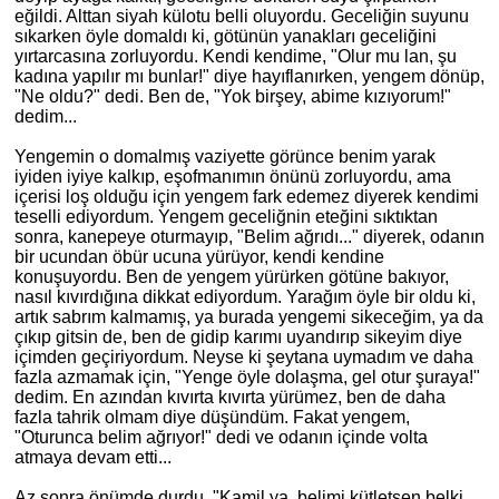
eğildi. Alttan siyah külotu belli oluyordu. Geceliğin suyunu
sıkarken öyle domaldı
ki
, götünün yanakları geceliğini
yırtarcasına zorluyordu. Kendi kendime, "Olur mu lan, şu
kadına yapılır mı bunlar!" diye hayıflanırken, yengem dönüp,
"Ne oldu?" dedi. Ben de, "Yok birşey, abime kızıyorum!"
dedim...
Yengemin o domalmış vaziyette görünce benim yarak
iyiden iyiye kalkıp, eşofmanımın önünü zorluyordu, ama
içerisi loş olduğu için yengem fark edemez diyerek kendimi
teselli ediyordum. Yengem geceliğnin eteğini sıktıktan
sonra, kanepeye oturmayıp, "Belim ağrıdı..." diyerek, odanın
bir ucundan öbür ucuna yürüyor, kendi kendine
konuşuyordu. Ben de yengem yürürken götüne bakıyor,
nasıl kıvırdığına dikkat ediyordum. Yarağım öyle bir oldu
ki
,
artık sabrım kalmamış, ya burada yengemi sikeceğim, ya da
çıkıp gitsin de, ben de gidip karımı uyandırıp sikeyim diye
içimden geçiriyordum. Neyse
ki
şeytana uymadım ve daha
fazla azmamak için, "Yenge öyle dolaşma, gel otur şuraya!"
dedim. En azından kıvırta kıvırta yürümez, ben de daha
fazla tahrik olmam diye düşündüm. Fakat yengem,
"Oturunca belim ağrıyor!" dedi ve odanın içinde volta
atmaya devam etti...
Az sonra önümde durdu, "Kamil ya, belimi kütletsen belki