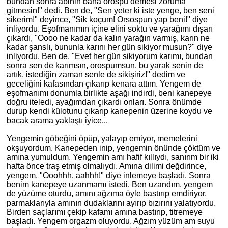
bundan sonra abinin bana orospu demesi zoruma
gitmesin!" dedi. Ben de, "Sen yeter ki iste yenge, ben seni
sikerim!" deyince, "Sik koçum! Orsospun yap beni!" diye
inliyordu. Eşofmanımın içine elini soktu ve yarağımı dışarı
çıkardı, "Oooo ne kadar da kalın yarağın varmış, karın ne
kadar şanslı, bununla karını her gün sikiyor musun?" diye
inliyordu. Ben de, "Evet her gün sikiyorum karımı, bundan
sonra sen de karı
ms
ın, orospumsun, bu yarak senin de
artık, istediğin zaman senle de sikişiriz!" dedim ve
geceliğini kafasından çıkarıp kenara attım. Yengem de
eşofmanımı donumla birlikte aşağı indirdi, beni kanepeye
doğ
ru
iteledi, ayağımdan çıkardı onları. Sonra önümde
durup kendi külotunu çıkarıp kanepenin üzerine koydu ve
bacak arama yaklaştı iyice...
Yengemin göbeğini öpüp, yalayıp emiyor, memelerini
okşuyordum. Kanepeden inip, yengemin önünde çöktüm ve
amına yumuldum. Yengemin amı hafif kıllıydı, sanırım bir iki
hafta önce traş etmiş olmalıydı. Amına dilimi değdirince,
yengem, "Ooohhh, aahhh!" diye inlemeye başladı. Sonra
benim kanepeye uzanmamı istedi. Ben uzandım, yengem
de yüzüme oturdu,
am
ını ağzıma öyle bastırıp emdiriyor,
parmaklarıyla amının dudaklarını ayırıp bızırını yalatıyordu.
Birden saçlarımı çekip kafamı amına bastırıp, titremeye
başladı. Yengem orgazm oluyordu. Ağzım yüzüm
am
suyu