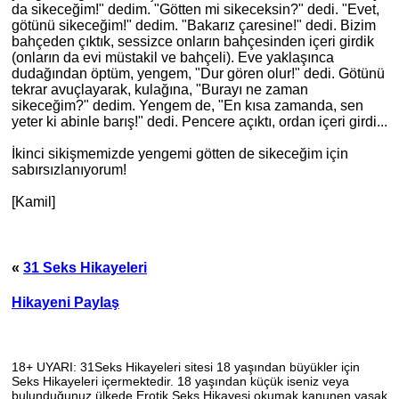
da sikeceğim!" dedim. "Götten mi sikeceksin?" dedi. "Evet,
götünü sikeceğim!" dedim. "Bakarız çaresine!" dedi. Bizim
bahçeden çıktık, sessizce onların bahçesinden içeri girdik
(onların da evi müstakil ve bahçeli). Eve yaklaşınca
dudağından öptüm, yengem, "Dur gören olur!" dedi. Götünü
tekrar avuçlayarak, kulağına, "Burayı ne zaman
sikeceğim?" dedim. Yengem de, "En kısa zamanda, sen
yeter
ki
abinle barış!" dedi. Pencere açıktı, ordan içeri girdi...
İkinci sikişmemizde yengemi götten de sikeceğim için
sabırsızlanıyorum!
[Kamil]
«
31 Seks Hikayeleri
Hikayeni Paylaş
18+ UYARI: 31Seks Hikayeleri sitesi 18 yaşından büyükler için
Seks Hikayeleri içermektedir. 18 yaşından küçük iseniz veya
bulunduğunuz ülkede Erotik Seks Hikayesi okumak kanunen yasak