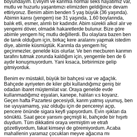
boyundayım. Evliyim ve karımla normal seks hayatımız var,
mutlu ve huzurlu yaşantımızı elimizden geldiğince devam
ettiriyoruz. Benim abim benden 5 yaş büyük (36 yaşında).
Abimin karısı (yengem) ise 31 yaşında, 1.60 boylarında,
balık etli, esmer, alımlı bir kadındır. Abim sürekli alkol alır ve
yengemi döver, olmadık hakaretlerde bulunur. Bize göre
abimle yengem hiç mutlu değillerdi. Bu olaylara bazen ben
de tanık olduğum için, birkaç kere aralarını yapmak istedim
diye, abimle küsmüştük. Karımla da yengem hiç
geçinmezler, genelde küs olurlar. Ve ben mecburen karımın
tarafını tutmak zorunda kaldığım için, yengemle ben de 6
aydır konuşmuyordum. Yani kısaca, birbirimize gelip
gitmiyorduk.
Benim ev müstakil, büyük bir bahçesi var ve ağaçlık.
Bahçede ayriyeten de kiler gibi kullandığımız geniş bir
odadan ibaret müştemilat var. Oraya genelde evde
kullanmadığımız eşyaları, kanepe, halıları v.
s
koyarız.
Geçen hafta Pazartesi gecesiydi, karım yatmış uyumuş, ben
ise uyuyamamış, yaz olduğu için de pencereyi açıp,
pencere önünde sigara keyfi yapıyordum. Evin ışıkları da
sönüktü. Saat gece yarısını geçmişti
ki
, bahçede bir hışırtı
duydum. Tüm dikkatimi oraya vermiş
tim
ve etrafı
gözetliyordum, fakat kimseyi de göremiyordum. Acaba
mahallenin yaramaz çocukları meyve ağ
ac
ına mı