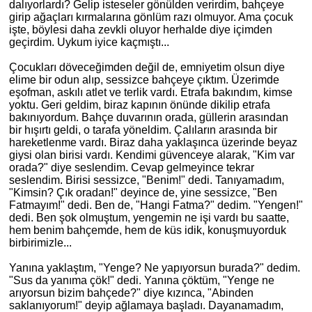
dalıyorlardı? Gelip isteseler gönülden verirdim, bahçeye
girip ağaçları kırmalarına gönlüm razı olmuyor. Ama çocuk
işte, böylesi daha zevkli oluyor herhalde diye içimden
geçirdim. Uykum iyice kaçmıştı...
Çocukları döveceğimden değil de, emniyetim olsun diye
elime bir odun alıp, sessizce bahçeye çıktım. Üzerimde
eşofman, askılı
atlet
ve terlik vardı. Etrafa bakındım, kimse
yoktu. Geri geldim, biraz kapının önünde dikilip etrafa
bakınıyordum. Bahçe duvarının orada, güllerin arasından
bir hışırtı geldi, o tarafa yöneldim. Çalıların arasında bir
hareketlenme vardı. Biraz daha yaklaşınca üzerinde beyaz
giysi olan birisi vardı. Kendimi güvenceye alarak, "
Kim
var
orada?" diye seslendim. Cevap gelmeyince tekrar
seslendim. Birisi sessizce, "Benim!" dedi. Tanıyamadım,
"Kimsin? Çık oradan!" deyince de, yine sessizce,
"
Ben
Fatmayım!" dedi. Ben de, "Hangi Fatma?" dedim. "Yengen!"
dedi. Ben şok olmuştum, yengemin ne işi vardı bu saatte,
hem benim bahçemde, hem de küs idik, konuşmuyorduk
birbirimizle...
Yanına yaklaştım, "Yenge? Ne yapıyorsun burada?" dedim.
"Sus da yanıma çök!" dedi. Yanına çöktüm, "Yenge ne
arıyorsun bizim bahçede?" diye kızınca, "Abinden
saklanıyorum!" deyip ağlamaya başladı. Dayanamadım,