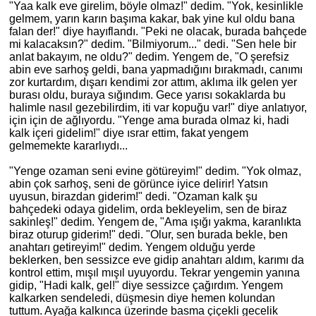
"Yaa kalk eve girelim, böyle olmaz!" dedim. "Yok, kesinlikle
gelmem, yarın karın başıma kakar, bak yine kul oldu bana
falan der!" diye hayıflandı. "Peki ne olacak, burada bahçede
mi kalacaksın?" dedim. "Bilmiyorum..." dedi. "Sen hele bir
anlat bakayım, ne oldu?" dedim. Yengem de, "O şerefsiz
abin eve sarhoş geldi, bana yapmadığını bırakmadı, canımı
zor kurtardım, dışarı kendimi zor attım, aklıma ilk gelen yer
burası oldu, buraya sığındım. Gece yarısı sokaklarda bu
halimle nasıl gezebilirdim, iti var kopuğu var!" diye anlatıyor,
için için de ağlıyordu. "Yenge ama burada olmaz ki, hadi
kalk içeri gidelim!" diye ısrar ettim, fakat yengem
gelmemekte kararlıydı...
"Yenge ozaman seni evine götüreyim!" dedim. "Yok olmaz,
abin çok sarhoş, seni de görünce iyice delirir! Yatsın
uyusun, birazdan giderim!" dedi. "Ozaman kalk şu
bahçedeki odaya gidelim, orda bekleyelim, sen de biraz
sakinleş!" dedim. Yengem de, "Ama ışığı yakma, karanlıkta
biraz oturup giderim!" dedi. "Olur, sen burada bekle, ben
anahtarı getireyim!" dedim. Yengem olduğu yerde
beklerken, ben sessizce eve gidip anahtarı aldım, karımı da
kontrol ettim, mışıl mışıl uyuyordu. Tekrar yengemin yanına
gidip, "Hadi kalk, gel!" diye sessizce çağırdım. Yengem
kalkarken sendeledi, düşmesin diye hemen kolundan
tuttum. Ayağa kalkınca üzerinde basma çiçekli gecelik