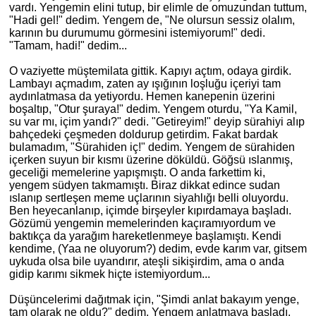
vardı. Yengemin elini tutup, bir elimle de omuzundan tuttum,
"Hadi gel!" dedim. Yengem de, "Ne olursun sessiz
olal
ım,
karının bu durumumu görmesini istemiyorum!" dedi.
"Tamam, hadi!" dedim...
O vaziyette müştemilata gittik. Kapıyı açtım, odaya girdik.
Lambayı açmadım, zaten ay ışığının loşluğu içeriyi tam
aydınlatmasa da yetiyordu. Hemen kanepenin üzerini
boşaltıp, "Otur şuraya!" dedim. Yengem oturdu, "Ya Kamil,
su
var mı, içim yandı?" dedi. "Getireyim!" deyip sürahiyi alıp
bahçedeki çeşmeden doldurup getirdim. Fakat bardak
bulamadım, "Sürahiden iç!" dedim. Yengem de sürahiden
içerken suyun bir kı
sm
ı üzerine döküldü. Göğsü ıslanmış,
geceliği memelerine yapışmıştı. O anda farkettim
ki
,
yengem südyen takmamıştı. Biraz dikkat edince sudan
ıslanıp sertleşen meme uçlarının siyahlığı belli oluyordu.
Ben heyecanlanıp, içimde birşeyler kıpırdamaya başladı.
Gözümü yengemin memelerinden kaçıramıyordum ve
baktıkça da yarağım hareketlenmeye başlamıştı. Kendi
kendime, (Yaa ne oluyorum?) dedim, evde karım var, gitsem
uykuda olsa bile uyandırır, ateşli sikişirdim, ama o anda
gidip karımı
sikmek
hiçte istemiyordum...
Düşüncelerimi dağıtmak için, "Şimdi anlat bakayım yenge,
tam olarak ne oldu?" dedim. Yengem anlatmaya başladı,