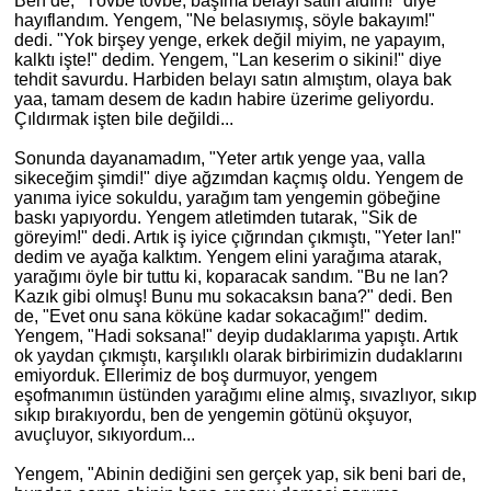
Ben de, "Tövbe tövbe, başıma belayı satın aldım!" diye
hayıflandım. Yengem, "Ne belasıymış, söyle bakayım!"
dedi. "Yok birşey yenge, erkek değil miyim, ne yapayım,
kalktı işte!" dedim. Yengem, "Lan keserim o sikini!" diye
tehdit savurdu. Harbiden belayı satın almıştım, olaya bak
yaa, tamam desem de kadın habire üzerime geliyordu.
Çıldırmak işten bile değildi...
Sonunda dayanamadım, "Yeter artık yenge yaa, valla
sikeceğim şimdi!" diye ağzımdan kaçmış oldu. Yengem de
yanıma iyice sokuldu, yarağım tam yengemin göbeğ
ine
baskı yapıyordu. Yengem atletimden tutarak, "Sik de
göreyim!" dedi.
Art
ık iş iyice çığrından çıkmıştı, "Yeter lan!"
dedim ve ayağa kalktım. Yengem elini yarağıma atarak,
yarağımı öyle bir tuttu
ki
, koparacak sandım. "Bu ne lan?
Kazık gibi olmuş! Bunu mu sokacaksın bana?" dedi. Ben
de, "Evet onu sana köküne kadar sokacağım!" dedim.
Yengem, "Hadi soksana!" deyip dudaklarıma yapıştı. Artık
ok yaydan çıkmıştı, karşılıklı olarak birbirimizin dudaklarını
emiyorduk. Ellerimiz de boş durmuyor, yengem
eşofmanımın üstünden yarağımı eline almış, sıvazlıyor, sıkıp
sıkıp bırakıyordu, ben de yengemin götünü okşuyor,
avuçluyor, sıkıyordum...
Yengem, "Abinin dediğini sen gerçek yap, sik beni bari de,