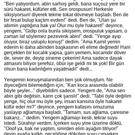
"Ben yatıyordum, abin sarhoş geldi, bana suçsuz yere bir
sürü hakaret, küfürler etti, Sen orospusun! Herkesle
sikişiyorsun! diyerek tekme tokat dövmeye başladı. Ben de
bir fırsat bulup kaçtım evden!" dedi. Ben de, "Ulan şu
abimin yaptığına bak ya! Olur mu öyle hakaret!" deyince,
yengem, "Gidip onla bunla sikiş
sem
, orospuluk yapsam, o
zaman laf söylemez pezevenk abin!" dedi. "Yenge ayıp
oluyor, biraz
usluplu
konuş!" dedim. "Ama Kamil yemin
ederim
ki
daha abinden başkasının eli elime değmedi! Hani
gerçekten bir kocalık yapsa, gam yemem, kocamdır döver
de, sever de, deyip sineme çekerim! Ama sadece dayak
atmasını biliyor şerefsiz, öbür işe geldi mi tık yok! Bir gün
olsun bana kadınlığımı yaşatmadı!" dedi...
Yengemin konuşmalarından ben şok olmuştum. Ne
diyeceğimi bilemediğim için, "Karı koca arasında olabilir
böyle şeyler..." diyebildim sadece. Yengem de, "Ama sen
abin gibi değilsin, karın çok şanslı!" dedi. "Tabii öyle değilim
yenge, hiç olur mu öyle şey, insan karısına öyle hakaret
küfür eder mi?" deyince, yengem kafasını omuzuma
yaslayıp ağlamaya başladı. "Tamam, sus ağlama, çaresine
bakarız..." dedim. Yengem ağlamayı kesti, tekrar suyu
istedi. Sürahiyi verdim. İ
çerken
suyu yine üzerine döktü,
"Ooof ya, bak ne yaptım, sinirden elim ayağım titriyor!"
deyip ayağa kalktı, geceliğine dökülen suyu çırparken