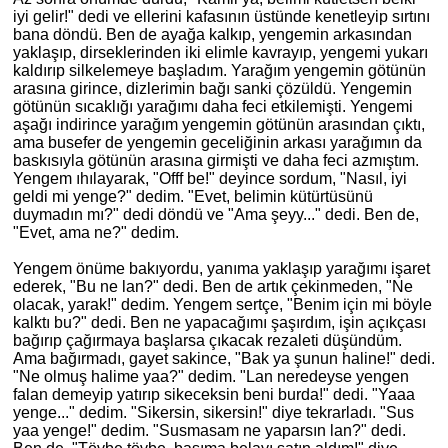
iyi gelir!" dedi ve ellerini kafasının üstünde kenetleyip sırtını
bana döndü. Ben de ayağa kalkıp, yengemin arkasından
yaklaşıp, dirseklerinden iki elimle kavrayıp, yengemi yukarı
kaldırıp silkelemeye başladım. Yarağım yengemin götünün
arasına girince, dizlerimin bağı sanki çözüldü. Yengemin
götünün sıcaklığı yarağımı daha feci etkilemişti. Yengemi
aşağı indirince yarağım yengemin götünün arasından çıktı,
ama busefer de yengemin geceliğinin arkası yarağımın da
baskısıyla götünün arasına girmişti ve daha feci azmıştım.
Yengem ıhılayarak, "Offf be!" deyince sordum, "Nasıl, iyi
geldi mi yenge?" dedim. "Evet, belimin kütürtüsünü
duymadın mı?" dedi döndü ve "Ama şeyy..." dedi. Ben de,
"Evet, ama ne?" dedim.
Yengem önüme bakıyordu, yanıma yaklaşıp yarağımı işaret
ederek, "Bu ne lan?" dedi. Ben
de art
ık çekinmeden, "Ne
olacak, yarak!" dedim. Yengem sertçe, "Benim için mi böyle
kalktı bu?" dedi. Ben ne yapacağımı şaşırdım, işin açıkçası
bağırıp çağırmaya başlarsa çıkacak rezaleti düşündüm.
Ama bağırmadı, gayet sakince, "Bak ya şunun haline!" dedi.
"Ne olmuş halime yaa?" dedim. "Lan neredeyse yengen
falan demeyip yatırıp sikeceksin beni burda!" dedi. "Yaaa
yenge..." dedim. "Sikersin, sikersin!" diye tekrarladı. "Sus
yaa yenge!" dedim. "Susmasam ne yaparsın lan?" dedi.