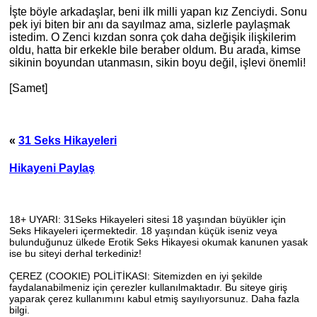
İş
te
böyle arkadaşlar, beni ilk milli yapan kız Zenciydi. Sonu
pek iyi biten bir anı da sayılmaz ama, sizlerle paylaşmak
istedim. O Zenci kızdan sonra çok daha değişik ilişkilerim
oldu, hatta bir erkekle bile beraber oldum. Bu arada, kimse
sikinin boyundan utanmasın, sikin boyu değil, işlevi önemli!
[Samet]
«
31 Seks Hikayeleri
Hikayeni Paylaş
18+ UYARI: 31Seks Hikayeleri sitesi 18 yaşından büyükler için
Seks Hikayeleri içermektedir. 18 yaşından küçük iseniz veya
bulunduğunuz ülkede Erotik Seks Hikayesi okumak kanunen yasak
ise bu siteyi derhal terkediniz!
ÇEREZ (COOKIE) POLİTİKASI: Sitemizden en iyi şekilde
faydalanabilmeniz için çerezler kullanılmaktadır. Bu siteye giriş
yaparak çerez kullanımını kabul etmiş sayılıyorsunuz.
Daha fazla
bilgi.