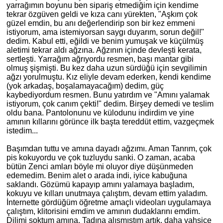
yarrağımın boyunu ben sipariş etmediğim için kendime
tekrar özgüven geldi ve kıza canı yürekten, "Aşkım çok
güzel emdin, bu anı değerlendirip son bir kez emmeni
istiyorum, ama istemiyorsan saygı duyarım, sorun değil!"
dedim
. Kabul etti, eğildi ve benim yumuşak ve küçülmüş
aletimi tekrar aldı ağzına. Ağzının içinde devleşti kerata,
sertleşti. Yarrağım ağrıyordu resmen, başı mantar gibi
olmuş şişmişti. Bu kez daha uzun sürdüğü için sevgilimin
ağzı yorulmuştu. Kız eliyle devam ederken, kendi kendime
(yok arkadaş, boşalamayacağım) dedim, güç
kaybediyordum resmen. Bunu yatırdım ve "Amını yalamak
istiyorum, çok canım çekti!"
dedim
. Birşey demedi ve teslim
oldu bana. Pantolonunu ve külodunu indirdim ve yine
am
ının kıllarını görünce ilk başta tereddüt ettim, vazgeçmek
istedim...
Başımdan tuttu ve
am
ına dayadı ağzımı. Aman Tanrım, çok
pis kokuyordu ve çok tuzluydu sanki. O zaman, acaba
bütün Zenci amları böyle mi oluyor diye düşünmeden
edemedim. Benim alet o arada indi, iyice kabuğuna
saklandı. Gözümü kapayıp
am
ını yalamaya başladım,
kokuyu ve kılları unutmaya çalıştım, devam ettim yaladım.
İ
nternette
gördüğüm öğretme amaçlı videoları uygulamaya
çalıştım, klitorisini emdim ve amının dudaklarını emdim.
Dilimi soktum
am
ına. Tadına alışmıştım artık, daha vahşice