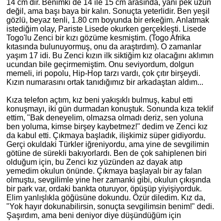
14 cm
dir
. Benimki de 14 ile 15 cm arasında, yani pek uzun
değil, ama başı baya bir kalın. Sonuçta yeterlidir. Ben yeşil
gözlü, beyaz tenli, 1.80 cm boyunda bir erkeğim. Anlatmak
istediğim olay, Pariste Lisede okurken gerçekleşti. Lisede
Togo'lu Zenci bir kızı gözüme kesmiş
tim
. (Togo Afrika
kıtasında bulunuyormuş, onu da araştırdım). O zamanlar
yaşım 17 idi. Bu Zenci kızın ilk siktiğim kız olacağını aklımın
ucundan bile geçirmemiş
tim
. Onu seviyordum, dolgun
memeli, iri popolu, Hip-Hop tarzı vardı, çok çıtır birşeydi.
Kızın numarasını ortak tanıdığımız bir arkadaştan aldım...
Kıza telefon açtım, kız beni yakışı
kl
ı bulmuş, kabul etti
konuşmayı, iki gün durmadan konuştuk. Sonunda kıza teklif
ettim, "Bak deneyelim, olmazsa olmadı deriz, sen yoluna
ben yoluma, kimse birşey kaybetmez!" dedim ve Zenci kız
da kabul etti. Çıkmaya başladık, ilişkimiz süper gidiyordu.
Gerçi okuldaki Türkler iğreniyordu, ama yine de sevgilimin
götüne de sürekli bakıyorlardı. Ben de çok sahiplenen biri
olduğum için, bu Zenci kız yüzünden az dayak atıp
yemedim okulun önünde. Çıkmaya başlayalı bir ay falan
olmuştu, sevgilimle yine her zamanki gibi, okulun çıkışında
bir park var, ordaki bankta oturuyor, öpüşüp yiyişiyorduk.
Elim yanlışlıkla göğüsüne dokundu. Özür diledim. Kız da,
"Yok hayır dokunabilirsin, sonuçta sevgilimsin benim!" dedi.
Ş
a
şırdım, ama beni deniyor diye düşündüğüm için