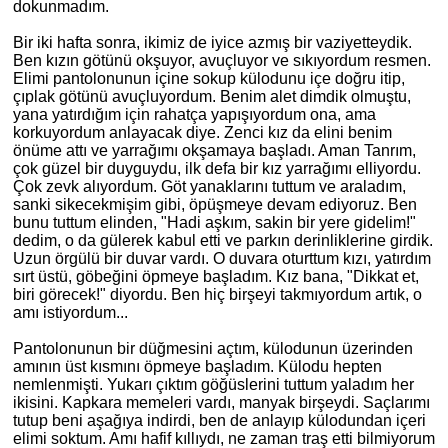
dokunmadım.
Bir iki hafta sonra, ikimiz de iyice azmış bir vaziyetteydik.
Ben kızın götünü okşuyor, avuçluyor ve sıkıyordum resmen.
Elimi pantolonunun içine sokup külodunu içe doğ
ru
itip,
çıplak götünü avuçluyordum. Benim alet dimdik olmuştu,
yana yatırdığım için rahatça yapışıyordum ona, ama
korkuyordum anlayacak diye. Zenci kız da elini benim
önüme attı ve yarrağımı okşamaya başladı. Aman Tanrım,
çok güzel bir duyguydu, ilk defa bir kız yarrağımı elliyordu.
Çok zevk alıyordum. Göt yanaklarını tuttum ve araladım,
sanki sikecekmişim gibi, öpüşmeye devam ediyoruz. Ben
bunu tuttum elinden, "Hadi aşkım, sakin bir yere gidelim!"
dedim, o da gülerek kabul etti ve parkın derinliklerine girdik.
Uzun örgülü bir duvar vardı. O duvara oturttum kızı, yatırdım
sırt üstü, göbeğini öpmeye başladım. Kız bana, "Dikkat et,
biri görecek!" diyordu. Ben hiç birşeyi takmıyordum artık, o
am
ı istiyordum...
Pantolonunun bir düğmesini açtım, külodunun üzerinden
am
ının üst kısmını öpmeye başladım. Külodu hepten
nemlenmişti. Yukarı çıktım göğüslerini tuttum yaladım her
ikisini. Kapkara memeleri vardı, manyak birşeydi. Saçlarımı
tutup beni aşağıya indirdi, ben de anlayıp külodundan içeri
elimi soktum. Amı hafif kıllıydı, ne zaman traş etti bilmiyorum