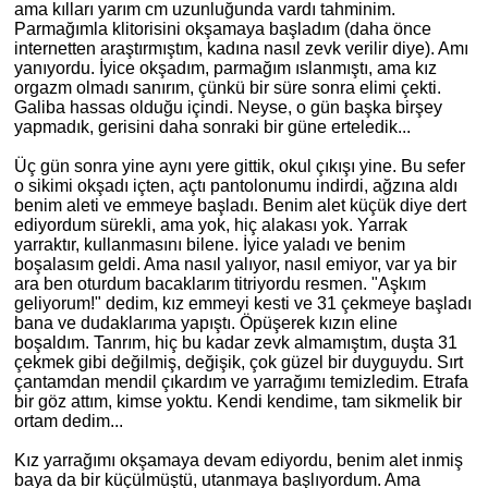
ama kılları yarım cm uzunluğunda vardı tahminim.
Parmağımla klitorisini okşamaya başladım (daha önce
internetten araştırmıştım, kadına nasıl zevk verilir diye). Amı
yanıyordu. İyice okşadım, parmağım ıslanmıştı, ama kız
orgazm olmadı
san
ırım, çünkü bir süre sonra elimi çekti.
Galiba hassas olduğu içindi. Neyse, o gün başka birşey
yapmadık, gerisini daha sonraki bir güne erteledik...
Üç gün sonra yine aynı yere gittik, okul çıkışı yine. Bu sefer
o sikimi okşadı içten, açtı pantolonumu indirdi, ağzına aldı
benim aleti ve emmeye başladı. Benim alet küçük diye dert
ediyordum sürekli, ama yok, hiç alakası yok. Yarrak
yarraktır, kullanmasını bilene. İyice yaladı ve benim
boşalasım geldi. Ama nasıl yalıyor, nasıl emiyor, var ya bir
ara
ben
oturdum bacaklarım titriyordu resmen. "Aşkım
geliyorum!" dedim, kız emmeyi kesti ve 31 çekmeye başladı
bana ve dudaklarıma yapıştı. Öpüşerek kızın eline
boşaldım. Tanrım, hiç bu kadar zevk almamıştım, duşta 31
çekmek gibi değilmiş, değişik, çok güzel bir duyguydu. Sırt
çantamdan mendil çıkardım ve yarrağımı
temizledim
. Etrafa
bir göz attım, kimse yoktu. Kendi kendime, tam sikmelik bir
ortam dedim...
Kız yarrağımı okşamaya devam ediyordu, benim alet inmiş
baya da bir küçülmüştü, utanmaya başlıyordum. Ama