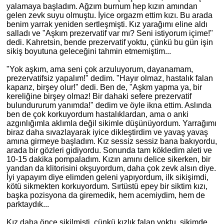
yalamaya başladım. Ağzım burnum hep kızın
am
ından
gelen zevk suyu olmuştu. İyice orgazm ettim kızı. Bu arada
benim yarrak yeniden sertleşmişti. Kız yarağımı eline aldı
salladı ve "Aşkım prezervatif var mı? Seni istiyorum içime!"
dedi. Kahretsin, bende prezervatif yoktu, çünkü bu gün işin
sikiş boyutuna geleceğini tahmin etmemiş
tim
...
"Yok aşkım, ama seni çok arzuluyorum, dayanamam,
prezervatifsiz yapalım!"
dedim
. "Hayır olmaz, hastalık falan
kaparız, birşey olur!" dedi. Ben de, "Aşkm yapma ya, bir
kereliğ
ine
birşey olmaz! Bir daha
ki
sefere prezervatif
bulundururum yanımda!"
dedim
ve öyle ikna ettim. Aslında
ben de çok korkuyordum hastalıklardan, ama o anki
azgınlığımla aklımla değil sikimle düşünüyordum. Yarrağımı
biraz daha sıvazlayarak iyice dikleştirdim ve yavaş yavaş
am
ına girmeye başladım. Kız sessiz sessiz bana bakıyordu,
arada bir gözleri gidiyordu. Sonunda tam kökledim aleti ve
10-15 dakika pompaladım. Kızın
am
ını delice sikerken, bir
yandan da klitorisini okşuyordum, daha çok zevk alsın diye.
İyi yapayım diye elimden geleni yapıyordum, ilk sikişimdi,
kötü sikmekten korkuyordum. Sırtüstü epey bir siktim kızı,
başka pozisyona da giremedik, hem acemiydim, hem de
parktaydık...
Kız daha önce sikilmişti, çünkü kızlık falan yoktu, sikimde