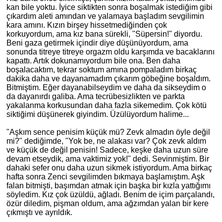
kan bile yoktu. İyice siktikten sonra boşalmak istediğim gibi
çıkardım aleti amından ve yalamaya başladım sevgilimin
kara amını. Kızın birşey hissetmediğinden çok
korkuyordum, ama kız bana sürekli, "Süpersin!" diyordu.
Beni gaza getirmek içindir diye düşünüyordum, ama
sonunda titreye titreye orgazm oldu karşımda ve bacaklarını
kapattı. Artık dokunamıyordum bile ona. Ben daha
boşalacaktım, tekrar soktum amına pompaladım birkaç
dakika daha ve dayanamadım çıkarım göbeğine boşaldım.
Bitmiş
tim
. Eğer dayanabilseydim ve daha da sikseydim o
da
dayan
ırdı galiba. Ama tecrübesizlikten ve parkta
yakalanma korkusundan daha fazla sikemedim. Çok kötü
siktiğimi düşünerek giyindim. Üzülüyordum halime...
"Aşkım sence penisim küçük mü? Zevk almadın öyle değil
mi?" dediğimde, "Yok be, ne alakası var? Çok zevk aldım
ve küçük de değil penisin! Sadece, keşke daha uzun süre
devam etseydik, ama vaktimiz yok!" dedi. Sevinmiş
tim
. Bir
dahaki sefer onu daha uzun sikmek istiyordum. Ama birkaç
hafta sonra Zenci sevgilimden bıkmaya başlamıştım. Aşk
falan bitmişti, başımdan atmak için başka bir kızla yattığımı
söyledim
. Kız çok üzüldü, ağladı. Benim
de
içim parçalandı,
özür diledim, pişman oldum, ama ağzımdan yalan bir kere
çıkmıştı ve ayrıldık.