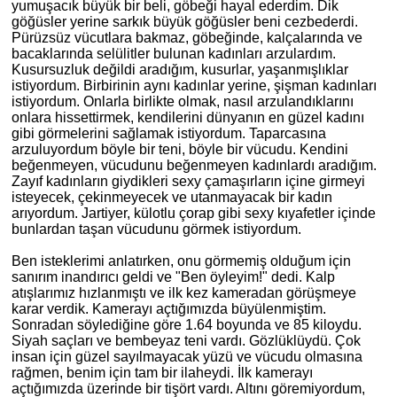
yumuş
ac
ık büyük bir beli, göbeği hayal ederdim. Dik
göğüsler yerine sarkık büyük göğüsler beni cezbederdi.
Pürüzsüz vücutlara bakmaz, göbeğinde, kalçalarında ve
bacaklarında selülitler bulunan kadınları arzulardım.
Kusursuzluk değildi aradığım, kusurlar, yaşanmışlıklar
istiyordum. Birbirinin aynı kadınlar yerine, şişman kadınları
istiyordum. Onlarla birlikte olmak, nasıl arzulandıklarını
onlara
hissettirmek
, kendilerini dünyanın en güzel kadını
gibi görmelerini sağlamak istiyordum. Taparcasına
arzuluyordum böyle bir teni, böyle bir vücudu. Kendini
beğenmeyen, vücudunu beğenmeyen kadınlardı aradığım.
Zayıf kadınların giydikleri sexy çamaşırların içine girmeyi
isteyecek, çekinmeyecek ve utanmayacak bir kadın
arıyordum. Jartiyer, külotlu çorap gibi sexy kıyafetler içinde
bunlardan taşan vücudunu görmek istiyordum.
Ben isteklerimi anlatırken, onu görmemiş olduğum için
san
ırım inandırıcı geldi ve "Ben öyleyim!" dedi. Kalp
atışlarımız hızlanmıştı ve ilk kez kameradan görüşmeye
karar verdik. Kamerayı açtığımızda büyülenmiş
tim
.
Sonradan söylediğ
ine
göre 1.64 boyunda ve 85 kiloydu.
Siyah saçları ve bembeyaz teni vardı. Gözlüklüydü. Çok
insan için güzel sayılmayacak yüzü ve vücudu olmasına
rağmen, benim için tam bir ilaheydi. İ
lk
kamerayı
açtığımızda üzerinde bir tişört vardı. Altını göremiyordum,