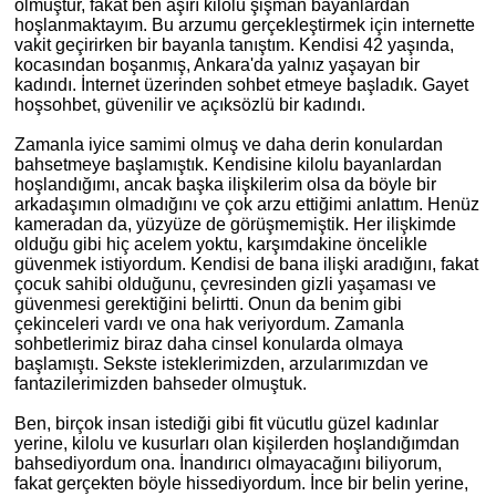
olmuştur, fakat
ben
aşırı kilolu şişman bayanlardan
hoşlanmaktayım. Bu arzumu gerçekleştirmek için internette
vakit geçirirken bir bayanla tanıştım. Kendisi 42 yaşında,
kocasından boşanmış, Ankara'da yalnız yaşayan bir
kadındı. İnternet üzerinden sohbet etmeye başladık. Gayet
hoşsohbet, güvenilir ve açıksözlü bir kadındı.
Zamanla iyice samimi olmuş ve daha derin konulardan
bahsetmeye başlamıştık. Kendisine kilolu bayanlardan
hoşlandığımı, ancak başka ilişkilerim olsa da böyle bir
arkadaşımın olmadığını ve çok arzu ettiğimi anlattım. Henüz
kameradan da, yüzyüze de görüşmemiştik. Her ilişkimde
olduğu gibi hiç acelem yoktu, karşımdakine öncelikle
güvenmek istiyordum. Kendisi de bana iliş
ki
aradığını, fakat
çocuk sahibi olduğunu, çevresinden gizli yaşaması ve
güvenmesi gerektiğini belirtti. Onun da benim gibi
çekinceleri vardı ve ona hak veriyordum. Zamanla
sohbetlerimiz biraz daha cinsel konularda olmaya
başlamıştı. Sekste isteklerimizden, arzularımızdan ve
fantazilerimizden bahseder olmuştuk.
Ben, birçok insan istediği gibi fit vücutlu güzel kadınlar
yerine, kilolu ve kusurları olan
ki
şilerden hoşlandığımdan
bahsediyordum ona. İ
nand
ırıcı olmayacağını biliyorum,
fakat gerçekten böyle hissediyordum. İnce bir belin yerine,