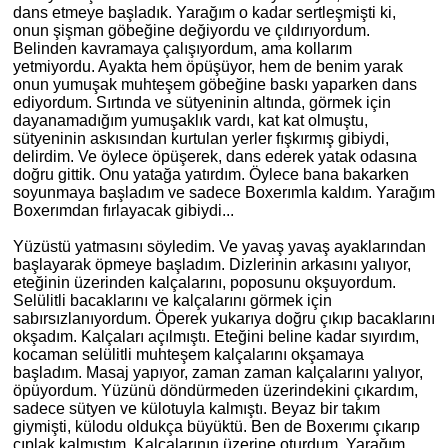
dans etmeye başladık. Yarağım o kadar sertleşmişti
ki
,
onun şişman göbeğine değiyordu ve çıldırıyordum.
Belinden kavramaya çalışıyordum, ama kollarım
yetmiyordu. Ayakta hem öpüşüyor, hem de benim yarak
onun yumuşak muhteş
em
göbeğine baskı yaparken dans
ediyordum. Sırtında ve sütyeninin altında, görmek için
dayanamadığım yumuşaklık vardı, kat kat olmuştu,
sütyeninin askısından kurtulan yerler fışkırmış gibiydi,
delirdim. Ve öylece öpüşerek, dans ederek yatak odasına
doğ
ru
gittik. Onu yatağa yatırdım. Öylece bana bakarken
soyunmaya başladım ve sadece Boxerımla kaldım. Yarağım
Boxerımdan fırlayacak gibiydi...
Yüzüstü yatmasını
söyledim
. Ve yavaş yavaş ayaklarından
başlayarak öpmeye başladım. Dizlerinin arkasını yalıyor,
eteğinin üzerinden kalçalarını, poposunu okşuyordum.
Selülitli bacaklarını ve kalçalarını görmek için
sabırsızlanıyordum. Öperek yukarıya doğ
ru
çıkıp bacaklarını
okşadım. Kalçaları açılmıştı. Eteğini beline kadar sıyırdım,
kocaman selülitli muhteş
em
kalçalarını okşamaya
başladım. Masaj yapıyor, zaman zaman kalçalarını yalıyor,
öpüyordum. Yüzünü döndürmeden üzerindekini çıkardım,
sadece sütyen ve külotuyla kalmıştı. Beyaz bir takım
giymişti, külodu oldukça büyüktü. Ben de Boxerımı çıkarıp
çıplak kalmıştım. Kalçalarının üzerine oturdum. Yarağım