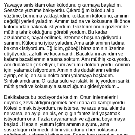
Yavaşça sırılsıklam olan külodunu çıkarmaya başladım.
Sessizce yüzüme bakıyordu. Çıkardığım külodu alıp
yüzüme, burnuma yaklaştırdım, kokladım külodunu,
am
ının
değdiği yerleri yaladım. Amının tadına ve kokusuna ilk önce
külodundan bakmak istiyordum. Gözlerim onun gözlerinde,
müthiş tahrik olduğunu görebiliyordum. Bu kadar
arzulanmak, hayal edilmek, istenmek hoşuna gidiyordu
san
ırım. Külodunu iyice yaladım. Ama artık
am
ının tadına
bakmak istiyordum. Eğ
ildim
, göbeği biraz amının üzerine
düşüyordu, az kıllı ve kocamandı. Bacaklarını ayırdım ve
kafamı bacaklarının arasına soktum. Amı müthiş kokuyordu.
Am dudakları çok etliydi, tüm avcumu dolduruyordu. Amının
içini yalamak istiyordum. Amının dış dudaklarını elimle
ayırıp, en iç, en sulu noktalarını yalamaya başladım.
Sırılsıklamdı
am
ı. O kadar sulu ve ıslaktı
ki
, içiyordum sanki,
müthiş tadı ve kokusuyla susuzluğumu gideriyordum...
Dakikalarca bu pozisyonda kaldım. Onun inlemelerini
duymak, zevk aldığını görmek beni daha da kamçılıyordu.
Kölesi olmak istiyordum, ne isterse, ne arzularsa, aklında
ne varsa, en ayıp, en pis, en çılgın fantezileri yaşatmak
istiyordum ona. Fazla dayanamadı ve ağzıma boşalmaya
başladı. Hepsini yuttum içtim
am
ının suyunu, ama
susuzluğum dinmedi, dilimi vücudunun her noktasına