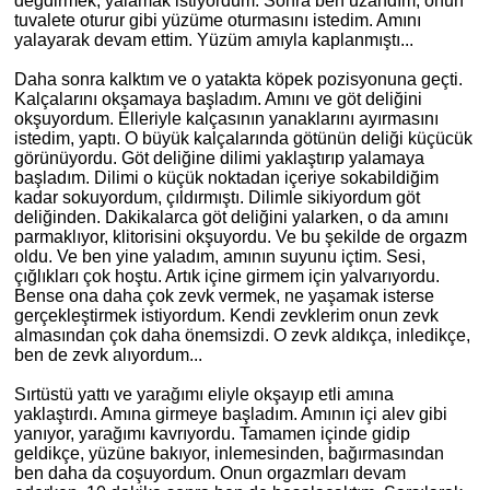
değdirmek, yalamak istiyordum. Sonra ben uzandım, onun
tuvalete oturur gibi yüzüme oturmasını istedim. Amını
yalayarak devam ettim. Yüzüm
am
ıyla kaplanmıştı...
Daha sonra kalktım ve o yatakta köpek pozisyonuna
geçti.
Kalçalarını okşamaya başladım. Amını ve göt deliğini
okşuyordum. Elleriyle kalçasının yanaklarını ayırmasını
istedim
, yaptı. O büyük kalçalarında götünün deliği küçücük
görünüyordu. Göt deliğ
ine
dilimi yaklaştırıp yalamaya
başladım. Dilimi o küçük noktadan içeriye sokabildiğim
kadar sokuyordum, çıldırmıştı. Dilimle sikiyordum göt
deliğinden. Dakikalarca göt deliğini yalarken, o da
am
ını
parmaklıyor, klitorisini okşuyordu. Ve bu şekilde de orgazm
oldu. Ve ben yine yaladım,
am
ının suyunu içtim. Sesi,
çığlıkları çok hoştu. Artık içine girmem için yalvarıyordu.
Bense ona daha çok zevk vermek, ne yaşamak isterse
gerçekleştirmek istiyordum. Kendi zevklerim onun zevk
almasından çok daha önemsizdi. O zevk aldıkça, inledikçe,
ben de zevk alıyordum...
Sırtüstü yattı ve yarağımı eliyle okşayıp etli
am
ına
yaklaştırdı. Amına girmeye başladım. Amının içi alev gibi
yanıyor, yarağımı kavrıyordu. Tamamen içinde gidip
geldikçe, yüzüne bakıyor, inlemesinden, bağırmasından
ben daha da coşuyordum. Onun orgazmları devam