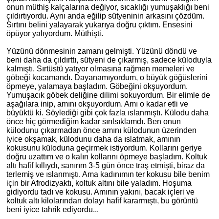
onun müthiş kalçalarına değiyor, sıcaklığı yumuşaklığı beni
çıldırtıyordu. Aynı anda eğilip sütyeninin arkasını çözdüm.
Sırtını belini yalayarak yukarıya doğ
ru
çıktım. Ensesini
öpüyor yalıyordum. Müthişti.
Yüzünü dönmesinin zamanı gelmişti. Yüzünü döndü ve
beni daha da çıldırttı, sütyeni de çıkarmış, sadece küloduyla
kalmıştı. Sırtüstü yatıyor olmasına rağmen memeleri ve
göbeği kocamandı. Dayanamıyordum, o büyük göğüslerini
öpmeye, yalamaya başladım. Göbeğini okşuyordum.
Yumuş
ac
ık göbek deliğine dilimi sokuyordum. Bir elimle de
aşağılara inip,
am
ını okşuyordum. Amı o kadar etli ve
büyüktü
ki
. Söylediği gibi çok fazla ıslanmıştı. Külodu daha
önce hiç görmediğim kadar sırılsıklamdı. Ben onun
külodunu çıkarmadan önce
am
ını külodunun üzerinden
iyice okşamak, külodunu daha da ıslatmak, amının
kokusunu küloduna geçirmek istiyordum. Kollarını geriye
doğ
ru
uzattım ve o kalın kollarını öpmeye başladım. Koltuk
altı hafif kıllıydı,
san
ırım 3-5 gün önce traş etmişti, biraz da
terlemiş ve ıslanmıştı. Ama kadınımın ter kokusu bile benim
için bir Afrodizyaktı, koltuk altını bile yaladım. Hoşuma
gidiyordu tadı ve kokusu. Amının yakını, bacak içleri ve
koltuk altı kilolarından dolayı hafif kararmıştı, bu görüntü
beni iyice tahrik ediyordu...