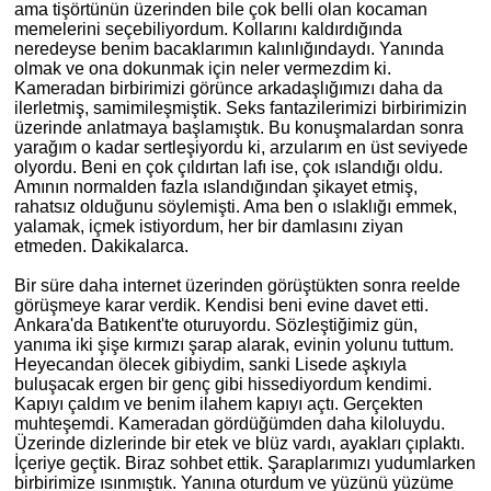
ama tişörtünün üzerinden bile çok belli olan kocaman
memelerini seçebiliyordum. Kollarını kaldırdığında
neredeyse benim bacaklarımın
kal
ınlığındaydı. Yanında
olmak ve ona dokunmak için neler
vermezdim
ki.
Kameradan birbirimizi görünce arkadaşlığımızı daha da
ilerletmiş, samimileşmiştik. Seks fantazilerimizi birbirimizin
üzerinde anlatmaya başlamıştık. Bu konuşmalardan sonra
yarağım o kadar sertleşiyordu
ki
, arzularım en üst seviyede
olyordu. Beni en çok çıldırtan lafı ise, çok ıslandığı oldu.
Amının normalden fazla ıslandığından şikayet etmiş,
rahatsız olduğunu söylemişti. Ama ben o ıslaklığı emmek,
yalamak, içmek istiyordum, her bir damlasını ziyan
etmeden. Dakikalarca.
Bir süre daha internet üzerinden görüştükten sonra reelde
görüşmeye karar verdik. Kendisi beni evine davet etti.
Ankara'da Batıkent'te oturuyordu. Sözleştiğimiz gün,
yanıma iki şişe kırmızı şarap alarak, evinin yolunu tuttum.
Heyecandan ölecek gibiydim, sanki Lisede aşkıyla
buluşacak ergen bir genç gibi hissediyordum kendimi.
Kapıyı çaldım ve benim ilahem kapıyı açtı. Gerçekten
muhteşemdi. Kameradan gördüğümden daha kiloluydu.
Üzerinde dizlerinde bir etek ve blüz vardı, ayakları çıplaktı.
İçeriye geçtik. Biraz sohbet ettik. Şaraplarımızı yudumlarken
birbirimize ısı
nm
ıştık. Yanına oturdum ve yüzünü yüzüme