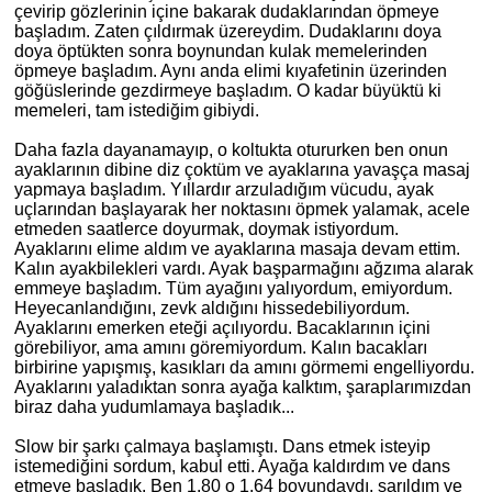
çevirip gözlerinin içine bakarak dudaklarından öpmeye
başladım. Zaten çıldırmak üzereydim. Dudaklarını doya
doya öptükten sonra boynundan kulak memelerinden
öpmeye başladım. Aynı anda elimi kıyafetinin üzerinden
göğüslerinde gezdirmeye başladım. O kadar büyüktü
ki
memeleri, tam istediğim gibiydi.
Daha fazla dayanamayıp, o koltukta otururken ben onun
ayaklarının dibine diz çoktüm ve ayaklarına yavaşça masaj
yapmaya başladım. Yıllardır arzuladığım vücudu, ayak
uçlarından başlayarak her noktasını öpmek yalamak, acele
etmeden saatlerce doyurmak, doymak istiyordum.
Ayaklarını elime aldım ve ayaklarına masaja devam ettim.
Kalın ayakbilekleri vardı. Ayak başparmağını ağzıma alarak
emmeye başladım. Tüm ayağını yalıyordum, emiyordum.
Heyecanlandığını, zevk aldığını hissedebiliyordum.
Ayaklarını
emerken
eteği açılıyordu. Bacaklarının içini
görebiliyor, ama
am
ını göremiyordum. Kalın bacakları
birbirine yapışmış, kasıkları da
am
ını görmemi engelliyordu.
Ayaklarını yaladıktan sonra ayağa kalktım, şaraplarımızdan
biraz daha yudumlamaya başladık...
Slow bir şarkı çalmaya başlamıştı. Dans
etmek
isteyip
istemediğini sordum, kabul etti. Ayağa kaldırdım ve dans
etmeye başladık. Ben 1.80 o 1.64 boyundaydı, sarıldım ve