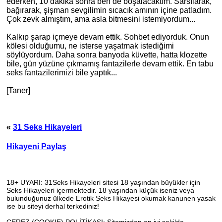
ederken, 10 dakika sonra ben de boşalacaktım. Sarsılarak,
bağırarak, şişman sevgilimin sıcacık
am
ının içine patladım.
Çok zevk almıştım, ama asla bitmesini istemiyordum...
Kalkıp şarap içmeye devam ettik.
Sohbet ediyorduk.
Onun
kölesi olduğumu, ne isterse yaşatmak istediğimi
söylüyordum. Daha sonra banyoda küvette, hatta klozette
bile, gün yüzüne çıkmamış fantazilerle devam ettik. En tabu
seks fantazilerimizi bile yaptık...
[Taner]
«
31 Seks Hikayeleri
Hikayeni Paylaş
18+ UYARI: 31Seks Hikayeleri sitesi 18 yaşından büyükler için
Seks Hikayeleri içermektedir. 18 yaşından küçük iseniz veya
bulunduğunuz ülkede Erotik Seks Hikayesi okumak kanunen yasak
ise bu siteyi derhal terkediniz!