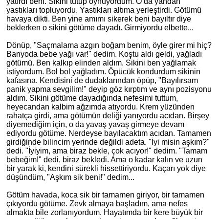
yatırdı beni. Sikini tutup oynuyordum. O da yandan
yastıkları topluyordu. Yastıkları altıma yerleştirdi. Götümü
havaya dikti. Ben yine amımı sikerek beni bayıltır diye
beklerken o sikini götüme dayadı. Girmiyordu elbette...
Dönüp, "Saçmalama azgın boğam benim, öyle girer mi hiç?
Banyoda bebe yağı var!" dedim. Koştu aldı geldi, yağladı
götümü. Ben kalkıp elinden aldım. Sikini ben yağlamak
istiyordum. Bol bol yağladım. Öpücük kondurdum sikinin
kafasına. Kendisini de dudaklarından öpüp, "Bayılırsam
panik yapma sevgilim!" deyip göz kırptım ve aynı pozisyonu
aldım. Sikini götüme dayadığında nefesimi tuttum,
heyecandan kalbim ağzımda atıyordu. Krem yüzünden
rahatça girdi, ama götümün deliği yanıyordu acıdan. Birşey
diyemediğim için, o da yavaş yavaş girmeye devam
ediyordu götüme. Nerdeyse bayılacaktım acıdan. Tamamen
girdiğinde bilincim yerinde değildi adeta. "İyi misin aşkım?"
dedi. "İyiyim, ama biraz bekle, çok acıyor!" dedim. "Tamam
bebeğim!" dedi, biraz bekledi. Ama o kadar kalın ve uzun
bir yarak ki, kendini sürekli hissettiriyordu. Kaçarı yok diye
düşündüm, "Aşkım sik beni!" dedim...
Götüm havada, koca sik bir tamamen giriyor, bir tamamen
çıkıyordu götüme. Zevk almaya başladım, ama nefes
almakta bile zorlanıyordum. Hayatımda bir kere büyük bir