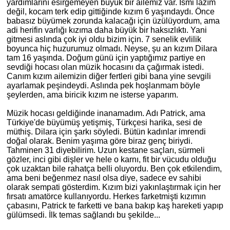
yardımlarını esirgemeyen büyük bir ailemiz var. İsmi lazım
değil, kocam terk edip gittiğinde kızım 6 yaşındaydı. Önce
babasız büyümek zorunda kalacağı için üzülüyordum, ama
adi herifin varlığı kızıma daha büyük bir haksızlıktı. Yani
gitmesi aslında çok iyi oldu bizim için. 7 senelik evlilik
boyunca hiç huzurumuz olmadı. Neyse, şu an kızım Dilara
tam 16 yaşında. Doğum günü için yaptığımız partiye en
sevdiği hocası olan müzik hocasını da çağırmak istedi.
Canım kızım ailemizin diğer fertleri gibi bana yine sevgili
ayarlamak peşindeydi. Aslında pek hoşlanmam böyle
şeylerden, ama biricik kızım ne isterse yaparım.
Müzik hocası geldiğinde inanamadım. Adı Patrick, ama
Türkiye'de büyümüş yetişmiş, Türkçesi harika, sesi de
müthiş. Dilara için şarkı söyledi. Bütün kadınlar imrendi
doğal olarak. Benim yaşıma göre biraz genç biriydi.
Tahminen 31 diyebilirim. Uzun kestane saçları, sürmeli
gözler, inci gibi dişler ve hele o karnı, fit bir vücudu olduğu
çok uzaktan bile rahatça belli oluyordu. Ben çok etkilendim,
ama beni beğenmez nasıl olsa diye, sadece ev sahibi
olarak sempati gösterdim. Kızım bizi yakınlaştırmak için her
fırsatı amatörce kullanıyordu. Herkes farketmişti kızımın
çabasını, Patrick te farketti ve bana bakıp kaş hareketi yapıp
gülümsedi. İlk temas sağlandı bu şekilde...