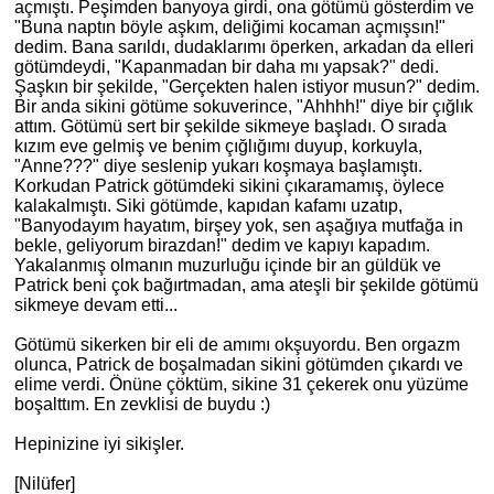
açmıştı. Peşimden banyoya girdi, ona götümü gösterdim ve
"Buna naptın böyle aşkım, deliğimi kocaman açmışsın!"
dedim. Bana sarıldı, dudaklarımı öperken, arkadan da elleri
götümdeydi, "Kapanmadan bir daha mı yapsak?" dedi.
Şaşkın bir şekilde, "Gerçekten halen istiyor musun?" dedim.
Bir anda sikini götüme sokuverince, "Ahhhh!" diye bir çığlık
attım. Götümü sert bir şekilde sikmeye başladı. O sırada
kızım eve gelmiş ve benim çığlığımı duyup, korkuyla,
"Anne???" diye seslenip yukarı koşmaya başlamıştı.
Korkudan Patrick götümdeki sikini çıkaramamış, öylece
kalakalmıştı. Siki götümde, kapıdan kafamı uzatıp,
"Banyodayım hayatım, birşey yok, sen aşağıya mutfağa in
bekle, geliyorum birazdan!" dedim ve kapıyı kapadım.
Yakalanmış olmanın muzurluğu içinde bir an güldük ve
Patrick beni çok bağırtmadan, ama ateşli bir şekilde götümü
sikmeye devam etti...
Götümü sikerken bir eli de amımı okşuyordu. Ben orgazm
olunca, Patrick de boşalmadan sikini götümden çıkardı ve
elime verdi. Önüne çöktüm, sikine 31 çekerek onu yüzüme
boşalttım. En zevklisi de buydu :)
Hepinizine iyi sikişler.
[Nilüfer]