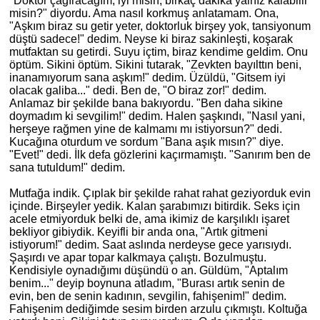
"Doktor çağıracağım, iyi misin, birkaç dakika yalnız kalabilir
misin?" diyordu. Ama nasıl korkmuş anlatamam. Ona,
"Aşkım biraz su getir yeter, doktorluk birşey yok, tansiyonum
düştü sadece!" dedim. Neyse ki biraz sakinleşti, koşarak
mutfaktan su getirdi. Suyu içtim, biraz kendime geldim. Onu
öptüm. Sikini öptüm. Sikini tutarak, "Zevkten bayılttın beni,
inanamıyorum sana aşkım!" dedim. Üzüldü, "Gitsem iyi
olacak galiba..." dedi. Ben de, "O biraz zor!" dedim.
Anlamaz bir şekilde bana bakıyordu. "Ben daha sikine
doymadım ki sevgilim!" dedim. Halen şaşkındı, "Nasıl yani,
herşeye rağmen yine de kalmamı mı istiyorsun?" dedi.
Kucağına oturdum ve sordum "Bana aşık mısın?" diye.
"Evet!" dedi. İlk defa gözlerini kaçırmamıştı. "Sanırım ben de
sana tutuldum!" dedim.
Mutfağa indik. Çıplak bir şekilde rahat rahat geziyorduk evin
içinde. Birşeyler yedik. Kalan şarabımızı bitirdik. Seks için
acele etmiyorduk belki de, ama ikimiz de karşılıklı işaret
bekliyor gibiydik. Keyifli bir anda ona, "Artık gitmeni
istiyorum!" dedim. Saat aslında nerdeyse gece yarısıydı.
Şaşırdı ve apar topar kalkmaya çalıştı. Bozulmuştu.
Kendisiyle oynadığımı düşündü o an. Güldüm, "Aptalım
benim..." deyip boynuna atladım, "Burası artık senin de
evin, ben de senin kadının, sevgilin, fahişenim!" dedim.
Fahişenim dediğimde sesim birden arzulu çıkmıştı. Koltuğa