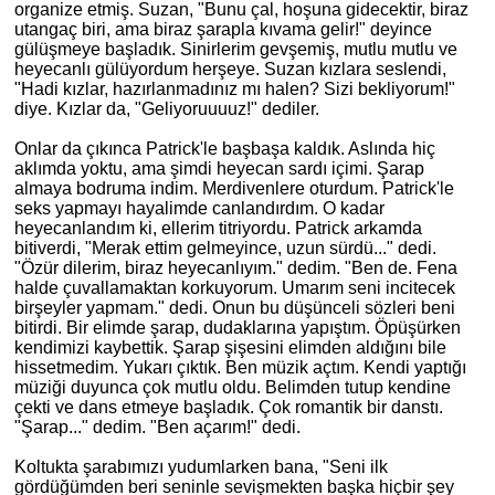
organize etmiş. Suzan, "Bunu çal, hoşuna gidecektir, biraz
utangaç biri, ama biraz şarapla kıvama gelir!" deyince
gülüşmeye başladık. Sinirlerim gevşemiş, mutlu mutlu ve
heyecanlı gülüyordum herşeye. Suzan kızlara seslendi,
"Hadi kızlar, hazırlanmadınız mı halen? Sizi bekliyorum!"
diye. Kızlar da, "Geliyoruuuuz!" dediler.
Onlar da çıkınca Patrick'le başbaşa kaldık. Aslında hiç
aklımda yoktu, ama şimdi heyecan sardı içimi. Şarap
almaya bodruma indim. Merdivenlere oturdum. Patrick'le
seks yapmayı hayalimde canlandırdım. O kadar
heyecanlandım ki, ellerim titriyordu. Patrick arkamda
bitiverdi, "Merak ettim gelmeyince, uzun sürdü..." dedi.
"Özür dilerim, biraz heyecanlıyım." dedim. "Ben de. Fena
halde çuvallamaktan korkuyorum. Umarım seni incitecek
birşeyler yapmam." dedi. Onun bu düşünceli sözleri beni
bitirdi. Bir elimde şarap, dudaklarına yapıştım. Öpüşürken
kendimizi kaybettik. Şarap şişesini elimden aldığını bile
hissetmedim. Yukarı çıktık. Ben müzik açtım. Kendi yaptığı
müziği duyunca çok mutlu oldu. Belimden tutup kendine
çekti ve dans etmeye başladık. Çok romantik bir danstı.
"Şarap..." dedim. "Ben açarım!" dedi.
Koltukta şarabımızı yudumlarken bana, "Seni ilk
gördüğümden beri seninle sevişmekten başka hiçbir şey