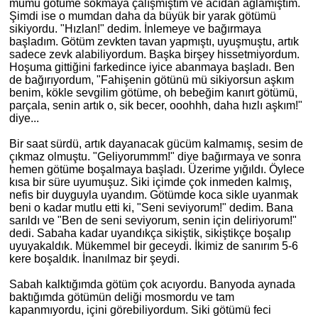
mumu götüme sokmaya çalışmıştım ve acıdan ağlamıştım.
Şimdi ise o mumdan daha da büyük bir yarak götümü
sikiyordu. "Hızlan!" dedim. İnlemeye ve bağırmaya
başladım. Götüm zevkten tavan yapmıştı, uyuşmuştu, artık
sadece zevk alabiliyordum. Başka birşey hissetmiyordum.
Hoşuma gittiğini farkedince iyice abanmaya başladı. Ben
de bağırıyordum, "Fahişenin götünü mü sikiyorsun aşkım
benim, kökle sevgilim götüme, oh bebeğim kanırt götümü,
parçala, senin artık o, sik becer, ooohhh, daha hızlı aşkım!"
diye...
Bir saat sürdü, artık dayanacak gücüm kalmamış, sesim de
çıkmaz olmuştu. "Geliyorummm!" diye bağırmaya ve sonra
hemen götüme boşalmaya başladı. Üzerime yığıldı. Öylece
kısa bir süre uyumuşuz. Siki içimde çok inmeden kalmış,
nefis bir duyguyla uyandım. Götümde koca sikle uyanmak
beni o kadar mutlu etti ki, "Seni seviyorum!" dedim. Bana
sarıldı ve "Ben de seni seviyorum, senin için deliriyorum!"
dedi. Sabaha kadar uyandıkça sikiştik, sikiştikçe boşalıp
uyuyakaldık. Mükemmel bir geceydi. İkimiz de sanırım 5-6
kere boşaldık. İnanılmaz bir şeydi.
Sabah kalktığımda götüm çok acıyordu. Banyoda aynada
baktığımda götümün deliği mosmordu ve tam
kapanmıyordu, içini görebiliyordum. Siki götümü feci