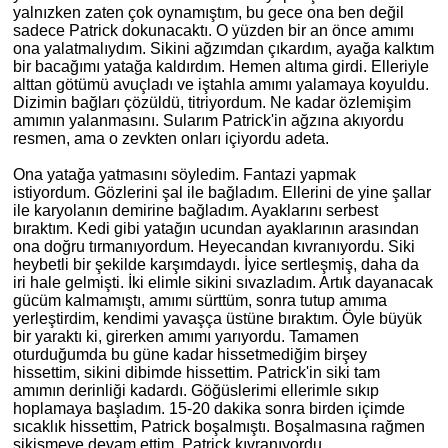
yalnızken zaten çok oynamıştım, bu gece ona ben değil
sadece Patrick dokunacaktı. O yüzden bir an önce amımı
ona yalatmalıydım. Sikini ağzımdan çıkardım, ayağa kalktım
bir bacağımı yatağa kaldırdım. Hemen altıma girdi. Elleriyle
alttan götümü avuçladı ve iştahla amımı yalamaya koyuldu.
Dizimin bağları çözüldü, titriyordum. Ne kadar özlemişim
amımın yalanmasını. Sularım Patrick'in ağzına akıyordu
resmen, ama o zevkten onları içiyordu adeta.
Ona yatağa yatmasını söyledim. Fantazi yapmak
istiyordum. Gözlerini şal ile bağladım. Ellerini de yine şallar
ile karyolanın demirine bağladım. Ayaklarını serbest
bıraktım. Kedi gibi yatağın ucundan ayaklarının arasından
ona doğru tırmanıyordum. Heyecandan kıvranıyordu. Siki
heybetli bir şekilde karşımdaydı. İyice sertleşmiş, daha da
iri hale gelmişti. İki elimle sikini sıvazladım. Artık dayanacak
gücüm kalmamıştı, amımı sürttüm, sonra tutup amıma
yerleştirdim, kendimi yavaşça üstüne bıraktım. Öyle büyük
bir yaraktı ki, girerken amımı yarıyordu. Tamamen
oturduğumda bu güne kadar hissetmediğim birşey
hissettim, sikini dibimde hissettim. Patrick'in siki tam
amımın derinliği kadardı. Göğüslerimi ellerimle sıkıp
hoplamaya başladım. 15-20 dakika sonra birden içimde
sıcaklık hissettim, Patrick boşalmıştı. Boşalmasına rağmen
sikişmeye devam ettim. Patrick kıvranıyordu...