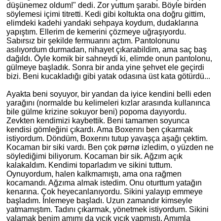
düşünemez oldum!" dedi. Zor yuttum şarabı. Böyle birden
söylemesi içimi titretti. Kedi gibi koltukta ona doğru gittim,
elimdeki kadehi yandaki sehpaya koydum, dudaklarına
yapıştım. Ellerim de kemerini çözmeye uğraşıyordu.
Sabırsız bir şekilde fermuarını açtım. Pantolonunu
asılıyordum durmadan, nihayet çıkarabildim, ama saç baş
dağıldı. Öyle komik bir sahneydi ki, elimde onun pantolonu,
gülmeye başladık. Sonra bir anda yine şehvet ele geçirdi
bizi. Beni kucakladığı gibi yatak odasına üst kata götürdü...
Ayakta beni soyuyor, bir yandan da iyice kendini belli eden
yarağını (normalde bu kelimeleri kızlar arasında kullanınca
bile gülme krizine sokuyor beni) popoma dayıyordu.
Zevkten kendimizi kaybettik. Beni tamamen soyunca
kendisi gömleğini çıkardı. Ama Boxerını ben çıkarmak
istiyordum. Döndüm, Boxerını tutup yavaşça aşağı çektim.
Kocaman bir siki vardı. Ben çok pørnø izledim, o yüzden ne
söylediğimi biliyorum. Kocaman bir sik. Ağzım açık
kalakaldım. Kendimi toparladım ve sikini tuttum.
Oynuyordum, halen kalkmamıştı, ama ona rağmen
kocamandı. Ağzıma almak istedim. Onu oturttum yatağın
kenarına. Çok heyecanlanıyordu. Sikini yalayıp emmeye
başladım. İnlemeye başladı. Uzun zamandır kimseyle
yatmamıştım. Tadını çıkarmak, yönetmek istiyordum. Sikini
yalamak benim amımı da vıcık vıcık yapmıştı. Amımla