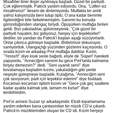
Misafirler birer ikişer ayrılmaya başladı. Güzel bir partiydi.
Çok eğlenmiştik. Patrick yardım ediyordu. Ona, "Lütfen siz
misafirsiniz!" desem de dinlemiyordu. Mutfakta bir anlık
yalnız kalışımızda beni tutup öptü. O ana kadar benimle
ilgilendiğini bile farketmemiştim. Sanırım bu konuda
göründüğünden utangaç biriydi. Öpüşürken mutfağa birileri
geldi. Bizi yakaladılar, gülümseyerek, "Çok güzel bir
partiydi hayatım, biz gidiyoruz, herşey için teşekkürler!"
dediler, bir yandan da Patrick'i baştan aşağı süzüyorlardı.
Onlar çıkınca gülmeye başladık. Birbirimize dokunuyor,
sarılıyorduk. Utangaçlığı yüzünden gözlerini kaçırıyordu. O
sırada kızım ve arkadaşı Pırıl mutfağa daldılar. Kızım,
"Yesss!!!" diye kısık sesle bağırdı, eliyle de 'Süper!' hareketi
yapıyordu. "Anneciğim sanırım bu gece Pırıl'larda kalmama
birşey demezsin?" dedi. "Seni uyanık seni!" diye
kovalamaya başladım kızımı, yakaladığım gibi yerde
neşeyle güreşmeye başladık. Kulağıma, "Anneciğim seni
çok seviyorum, parti için teşekkür ederim!" diye fısıldadı.
Kocaman kocaman öptüm kızımı ve "Gece çok geç saatlere
kadar ayakta kalmak yok, tamam mı kızlar!" diye
tembihledim.
Pırıl'ın annesi Suzan iyi arkadaşımdır. Etrafı toparlamama
yardım ederken bana çantasından bir müzik CD'si çıkardı.
Patrick'in müziklerinden oluşan bir CD idi. Kızım herşeyi