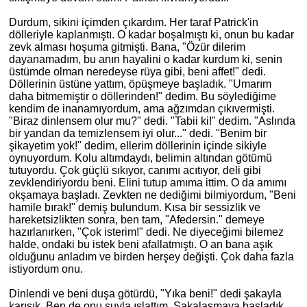
Durdum, sikini içimden çıkardım. Her taraf Patrick'in
dölleriyle kaplanmıştı. O kadar boşalmıştı ki, onun bu kadar
zevk alması hoşuma gitmişti. Bana, "Özür dilerim
dayanamadım, bu anın hayalini o kadar kurdum ki, senin
üstümde olman neredeyse rüya gibi, beni affet!" dedi.
Döllerinin üstüne yattım, öpüşmeye başladık. "Umarım
daha bitmemiştir o döllerinden!" dedim. Bu söylediğime
kendim de inanamıyordum, ama ağzımdan çıkıvermişti.
"Biraz dinlensem olur mu?" dedi. "Tabii ki!" dedim. "Aslında
bir yandan da temizlensem iyi olur..." dedi. "Benim bir
şikayetim yok!" dedim, ellerim döllerinin içinde sikiyle
oynuyordum. Kolu altımdaydı, belimin altından götümü
tutuyordu. Çok güçlü sıkıyor, canımı acıtıyor, deli gibi
zevklendiriyordu beni. Elini tutup amıma ittim. O da amımı
okşamaya başladı. Zevkten ne dediğimi bilmiyordum, "Beni
hamile bırak!" demiş bulundum. Kısa bir sessizlik ve
hareketsizlikten sonra, ben tam, "Afedersin." demeye
hazırlanırken, "Çok isterim!" dedi. Ne diyeceğimi bilemez
halde, ondaki bu istek beni afallatmıştı. O an bana aşık
olduğunu anladım ve birden herşey değişti. Çok daha fazla
istiyordum onu.
Dinlendi ve beni duşa götürdü, "Yıka beni!" dedi şakayla
karışık. Ben de onu suyla ıslattım. Şakalaşmaya başladık.