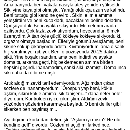
Ama banyoda beni yakalamasıyla ateş yeniden yükseldi.
Siki yine kaya gibi olmuştu. Yarağı oldukça uzun ve kalındı.
Beni tuttuğu gibi kendine çevirdi. Sikini elimle amıma
yeleştirdim ve beni kucakladı, bacaklarımı beline doladım.
Öpüşüyorduk. Beni ayakta sikiyordu. Memelerim arada
eziliyordu. Çok fazla zevk alıyordum, heyecandan ölmek
üzereydim. Alttan öyle güçlü kökleye kökleye sikiyordu ki,
orgazm olmaya başladım. Elleriyle götümü avuçlamış, beni
sikine sokup çıkarıyordu adeta. Kıvranıyordum, ama o sanki
hiç yorulmuyor gibiydi. Beni o pozisyonda 20-25 dakika
sikti. Yine boşaldı sandım, ama beni indirdi ve ayakta
domalttı, arkama geçti, hiç beklemeden amıma birden
hepsini geçirdi. İnanamadım, sanki siki uzamıştı. Domalınca
siki daha da dibime erişti...
Artık aldığım zevki tarif edemiyordum. Ağzımdan çıkan
sözlere de inanamıyordum: "Orospun yap beni, kökle
aşkım, sikini kökle amıma, sik fahişeni..." daha neler neler
diyordum. Kontrolden iyice çıkmıştım. Aldığım zevk
yüzünden gözlerim kararmaya başladı. O beni deliler gibi
sikerken ben bayılmışım...
Ayıldığımda korkudan delirmişti, "Aşkım iyi misin? Ne olur
kendine gel!" diyordu. Gözlerimi açtığımı farkedince,