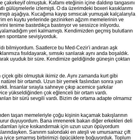
ice çakırkeyif olmuştuk. Kafamı eteğinin içine daldırıp tangasını
tlı gülüşmelerle izlemişti. O da üzerimdeki boxeri kasıklarımı
ırmıştı aşağıya. Kucağıma kayıp sımsıcak yumuşak kalçalarıyla
im en kuytu yerlerinde gezinirken ağzım memelerinin ve
ini tenime bastırdıkça bastırıyor ve sessizce inliyordu.
 yalamadığım yeri kalmamıştı. Kendimizden geçmiş bulutların
en spontane sevişiyorduk.
ldı bilmiyordum. Saatlerce bu Med-Cezir'i andıran aşk
aklarımıza fısıldayarak, sımsıkı sarılarak aynı anda boşaldık.
luyarak uyuduk bir süre. Kendimize geldiğinde güneşin çoktan
çiçek gibi olmuştuk ikimiz de. Aynı zamanda kurt gibi
e natürel bir ortamdı. Uzun bir yemek faslından sonra yan
ekti. İnsanlar sırayla sahneye çıkıp acemice şarkılar
yice yükseldiğinden çok eğlenceli bir ortam vardı.
arılan bir sürü sevgili vardı. Bizim de ortama adapte olmamız
inden taşan memeleriyle çoğu kişinin kaçamak bakışlarının
 gurur duyuyordum. Bana imrenerek bakan diğer erkekleri deli
adamları iyice kıskandırmak için uzun uzun öpüyordum
larındayken. Sanırım salondaki en ateşli ve umursamaz çift
kla iyice şımarmış birbirimizi öpücüklere boğuyorduk. Toplum