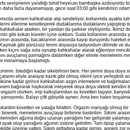
efa sevişmenin yarattığı tuhaf heyecan bambaşka azdırıyordu biz
 daha fazla dayanamayıp, gece saat 03:00 gibi kendimizi odamız
ımızda annem kahkahalar atıp sendeliyor, kollarımda ayakta tut
llerini ellerime kenetleyerek dudaklarıma dudaklarını yapıştırıp ö
kahkahalar atarken, bir yandan da şarkılar söylüyordu. İkimiz de
 mis gibi kokan küvetin içine soktum. Suda kollarımın arasında
arının arasında, bacaklarının arasında kayıp duruyordu hareke
aymak gibi pürüzsüz tenini doyasıya tadıyordum dilimde ve dud
n kıçını sağa sola oynatıp kahkahalar atarak eğleniyor mıncıkl
mını avuçlamış parmağımı daldırırken diğer elimle memelerini 
e morarmaya başlamıştı.
kımmm. İstediğin kadar sikebilirsin beni. Her yerimi doya doya s
alarını eliyle aralayıp kazık gibi olmuş sikimi iyice yerleştirdi
öküne kadar girince kahkahaları azgın inlemelere ve bağırmalar
nem bağırarak haykırarak inleyerek doya doya siktirdi kendini b
a orgazm olurken, inip kalkışlarından su küvetten taşıyor, banyo
a yansıyordu. Balayı çifti gibiydik aynen. Ama ben halen boşalm
ıkardım küvetten ve yatağa fırlattım. Orgazm manyağı olmuş bir 
bi binerek, memelerini avuçlayıp birbirine bastırdım. Sikimi a
lerinden ağzına doğru uzanan yarrağımı her gelişinde yalamaya 
t ayak olup yarrağımı ağzının üstüne getirdim. Tam öpüp yalam
kilde üzerine yattım. Sikim gırtlağına kadar girmiş, annem zor n