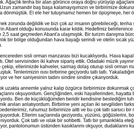
tık. Ağaçlık tenha bir alan görünce oraya doğru yürüyüp ağaçları
 Uzun zamandır baş başa kalamayışımızın ve birbirimize dokunama
ara dönmüştük. El ele her tutuşmamız hemen bir öpüşmeye, her
mek zorunda değildik ve bizi çok az insanın görebileceği, tenha 
in Abant olduğu konusunda karar kıldık. Hedefimiz belirlenince
 2,5 saat geçmeden Abant'a ulaşmıştık. Bir turizm danışma bürosu
lık bir bölge olduğundan hava bayağı serindi ve otelin sıcak yü
ı.
ncereden sisli orman manzarası bizi kucaklıyordu. Hava kapalı 
ı. Otel servisinden iki kahve sipariş ettik. Odadaki müzik yayının
çekip, ellerimizde kahveler, sarmaş dolaş oturup sisli orman m
ştuk. Tenlerimizin ısısı birbirine geçiyordu tatlı tatlı. Yakalad
yor ve her saniyesinin tadını sindire sindire çıkarıyorduk.
ok uzakta annemle yalnız kalıp özgürce birbirimize dokunmak 
çlarını okşuyordum. Gençliğinden, eski hayallerinden, hayatta b
yordu. Ben de küçüklüğümden beridir kendisine beslediğim tuhaf
omik anıları anlatıyordum. Birbirine yeni açılan iki sevgiliden 
edenlerimiz, ruhumuz birbirimize aitti ve bu çok tatlı sarsıcı b
okşuyorduk. Ellerim saçlarında geziyordu, yüzünü, göğüslerini
niyorduk. Çok tatlı ve ıslak bir sohbetti. Tatlı bir şımarıklıkla
yor, pantolonumun üstünden kasıklarımı okşuyor, dudaklarını ku