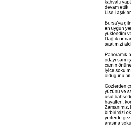
kahvaltı yap
devam ettik.
Liseli aşıkl
Bursa'ya git
en uygun yer
yüklendim ve
Dağlık orman
saatimizi ald
Panoramik pe
odayı sarmışt
camın önüne 
iyice sokulmu
olduğunu bili
Gözlerden ç
yüzünü ve sa
usul bahsedi
hayalleri, k
Zamanımız, b
birbirimizi 
yerlerde gezi
arasına soku