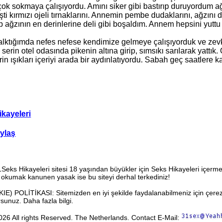
çok sokmaya çalışıyordu. Amını siker gibi bastırıp duruyordum a
şti kırmızı ojeli tırnaklarını. Annemin pembe dudaklarını, ağzını
ağzının en derinlerine deli gibi boşaldım. Annem hepsini yuttu 
lktığımda nefes nefese kendimize gelmeye çalışıyorduk ve zevkt
serin otel odasında pikenin altına girip, sımsıkı sarılarak yattık
rin ışıkları içeriyi arada bir aydınlatıyordu. Sabah geç saatlere 
ikayeleri
ylaş
Seks Hikayeleri sitesi 18 yaşından büyükler için Seks Hikayeleri içerm
 okumak kanunen yasak ise bu siteyi derhal terkediniz!
 POLİTİKASI: Sitemizden en iyi şekilde faydalanabilmeniz için çerezler
orsunuz.
Daha fazla bilgi.
026 All rights Reserved. The Netherlands. Contact E-Mail: