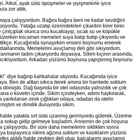
i. Alkol, ayak üstü öpüşmeler ve yiyişmelerle iyice
a zor attık.
maya çalışıyordum. Bağıra bağıra beni ne kadar sevdiğini
püyordu. Yatağa uzatıp üzerindekileri çıkardım birer birer.
 çırılçıplak olunca onu kucaklayıp, sıcak su ve köpükle
 yüzerken kocaman memeleri suya batıp batıp çıkıyordu ve
t ettikçe. Kucağımda oynaşırken enseni boynumu emerek
aklarımda. Memelerini avuçlamış deli gibi sıkıyordum.
anmanın tadını çıkarıyordu doyasıya. Sikim kıçının arasında,
mıncıklıyordum. Arkadan yüzümü boynuna yapıştırmış boynunu
ik!" diye bağırıp kahkahalar atıyordu. Kucağımda iyice
 araya. Ben de alttan sıkıca iterek amına bir hamlede soktum
a dönüştü. Dağ başında bir otel odasında yalnızdık ve çok
ana o küvetin içinde. Sikim içindeyken, adımı haykırarak,
da yankılanan zevk çığlıkları odaya, odadan da otelin
amıştım ve dimdik duruyordu sikim.
halde yatakta sırt üstü uzanmış geriniyordu gülerek. Üzerine
rasına sokup gidip gelmeye başladım. Annemin de çok hoşuna
çalışıyordu. Bir süre daha memelerini siktikten sonra
aya başlayınca sikimi ağzına soktum ve kasıklarım yüzünü
efes aldığı halde zevkten deli olup, kalçalarımı avuçlamış