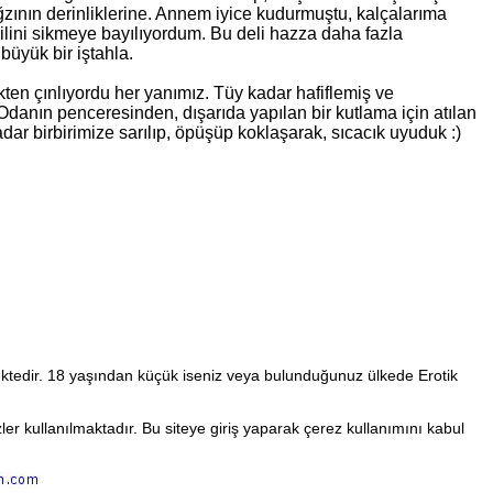
ğzının derinliklerine. Annem iyice kudurmuştu, kalçalarıma
 dilini sikmeye bayılıyordum. Bu deli hazza daha fazla
büyük bir iştahla.
en çınlıyordu her yanımız. Tüy kadar hafiflemiş ve
. Odanın penceresinden, dışarıda yapılan bir kutlama için atılan
kadar birbirimize sarılıp, öpüşüp koklaşarak, sıcacık uyuduk :)
ektedir. 18 yaşından küçük iseniz veya bulunduğunuz ülkede Erotik
 kullanılmaktadır. Bu siteye giriş yaparak çerez kullanımını kabul