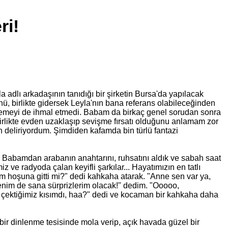
ri!
adlı arkadaşının tanıdığı bir şirketin Bursa'da yapılacak
, birlikte gidersek Leyla'nın bana referans olabileceğinden
eklemeyi de ihmal etmedi. Babam da birkaç genel sorudan sonra
birlikte evden uzaklaşıp sevişme fırsatı olduğunu anlamam zor
 deliriyordum. Şimdiden kafamda bin türlü fantazi
. Babamdan arabanın anahtarını, ruhsatını aldık ve sabah saat
z ve radyoda çalan keyifli şarkılar... Hayatımızın en tatlı
m hoşuna gitti mi?" dedi kahkaha atarak. "Anne sen var ya,
Benim de sana sürprizlerim olacak!" dedim. "Ooooo,
a çektiğimiz kısımdı, haa?" dedi ve kocaman bir kahkaha daha
 bir dinlenme tesisinde mola verip, açık havada güzel bir