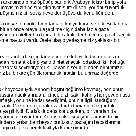
n arkasında biraz öpüşüp sarıldık. Arabaya tekrar binip yola
yışımızın acısını çıkarıyor, sürekli sarılıyor öpüşüyorduk.
 öpüşmemiz bir sevişmeye dönüşüyordu kendiliğinden.
sakin ve romantik bir ortama gitmeye karar verdik. Bu tanıma
 bir an önce oraya ulaşabilmek için daha fazla gaza
ndan oteller hakkında bilgi aldık. Tenha bir dağ oteli seçtik.
zme havuzu vardı. Otele ulaşıp yerleşmemiz yaklaşık bir
ve camlardaki çiğ tanelerinden dolayı flu bir romantizm
dan romantik bir piyano dinletisi açtık, odadaki ikili koltuğu
anzarası seyrediyorduk. Havanın serinliğinden birbirimize
ığımız bu birkaç günlük romantik fırsatın bulunmaz değerde
çok heyecanlıydı. Annem başını göğüme koymuş, ben onun
aşaramadıklarından, içinde gizli saklı kalmış her şeyden usul
 aşkı, onu ne kadar sevdiğimi, onunla ilgili kurduğum
farksızdık. Gözlerden çoook uzaklarda tamamen özgürdük.
ir rüya gibiydi. Dudak dudağa konuşurken, bir yandan da
, boynunu okşuyordum. Konuşmakla sevişmek arasında bir
 eteğinden sıyrılan bembeyaz pürüzsüz bacağını bacaklarımın
lağımda gezdirerek fısıltıyla konuşuyordu.