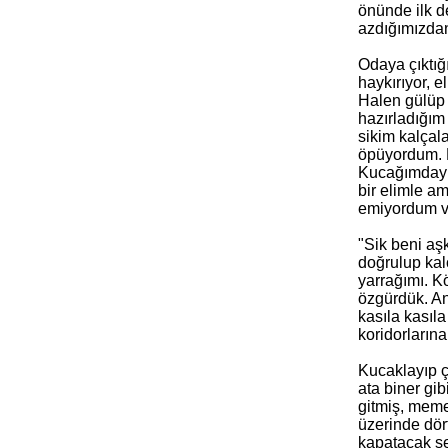
önünde ilk d
azdığımızdan
Odaya çıktığ
haykırıyor, e
Halen gülüp 
hazırladığım
sikim kalçal
öpüyordum. K
Kucağımdayke
bir elimle a
emiyordum v
"Sik beni aş
doğrulup kalç
yarrağımı. K
özgürdük. An
kasıla kasıl
koridorların
Kucaklayıp ç
ata biner gi
gitmiş, meme
üzerinde dör
kapatacak şe