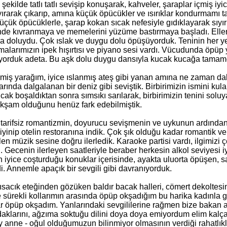
şekilde tatlı tatlı sevişip konuşarak, kahveler, şaraplar içmiş iy
yırarak çıkarıp, amına küçük öpücükler ve ısırıklar kondurmamı ta
üçük öpücüklerle, şarap kokan sıcak nefesiyle gıdıklayarak sıy
nde kıvranmaya ve memelerini yüzüme bastırmaya başladı. Eller
yla doluydu. Çok ıslak ve duygu dolu öpüşüyorduk. Teninin her yer
larımızın ipek hışırtısı ve piyano sesi vardı. Vücudunda öpüp
yorduk adeta. Bu aşk dolu duygu dansıyla kucak kucağa tamam
lmiş yarağım, iyice ıslanmış ateş gibi yanan amına ne zaman da
larında dalgalanan bir deniz gibi seviştik. Birbirimizin ismini kul
sıcak boşaldıktan sonra sımsıkı sarılarak, birbirimizin tenini so
 akşam olduğunu henüz fark edebilmiştik.
tarifsiz romantizmin, doyurucu sevişmenin ve uykunun ardından 
Giyinip otelin restoranına indik. Çok şık olduğu kadar romantik v
n müzik sesine doğru ilerledik. Karaoke partisi vardı, ilgimizi ç
. Gecenin ilerleyen saatleriyle beraber herkesin alkol seviyesi i
n iyice coşturduğu konuklar içerisinde, ayakta uluorta öpüşen, s
. Annemle apaçık bir sevgili gibi davranıyorduk.
ısacık eteğinden gözüken baldır bacak halleri, cömert dekoltes
e sürekli kollarımın arasında öpüp okşadığım bu harika kadınla
 öpüp okşadım. Yanlarındaki sevgililerine rağmen bize bakan 
klarını, ağzıma soktuğu dilini doya doya emiyordum elim kalça
ey anne - oğul olduğumuzun bilinmiyor olmasının verdiği rahatlı