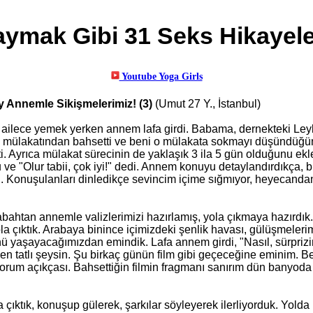
ymak Gibi 31 Seks Hikayele
y Annemle Sikişmelerimiz! (3)
(Umut 27 Y., İstanbul)
ailece yemek yerken annem lafa girdi. Babama, dernekteki Leyla 
m mülakatından bahsetti ve beni o mülakata sokmayı düşündüğünü
ti. Ayrıca mülakat sürecinin de yaklaşık 3 ila 5 gün olduğunu 
 ve "Olur tabii, çok iyi!" dedi. Annem konuyu detaylandırdıkça, 
. Konuşulanları dinledikçe sevincim içime sığmıyor, heyecandan
abahtan annemle valizlerimizi hazırlamış, yola çıkmaya hazırdık
la çıktık. Arabaya binince içimizdeki şenlik havası, gülüşmelerimi
ü yaşayacağımızdan emindik. Lafa annem girdi, "Nasıl, sürprizi
en tatlı şeysin. Şu birkaç günün film gibi geçeceğine eminim. 
yorum açıkçası. Bahsettiğin filmin fragmanı sanırım dün banyod
 çıktık, konuşup gülerek, şarkılar söyleyerek ilerliyorduk. Yolda