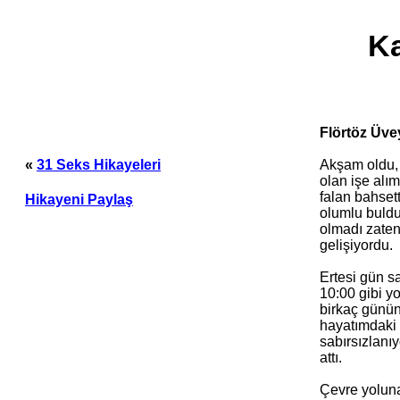
Ka
Flörtöz Üve
Akşam oldu, 
«
31 Seks Hikayeleri
olan işe alı
falan bahset
Hikayeni Paylaş
olumlu buldu
olmadı zaten
gelişiyordu.
Ertesi gün s
10:00 gibi yo
birkaç günün
hayatımdaki 
sabırsızlanı
attı.
Çevre yoluna