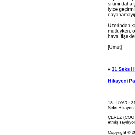
sikimi daha 
iyice geçirmi
dayanamayıp 
Üzerinden ka
mutluyken, o 
havai fişekle
[Umut]
«
31 Seks H
Hikayeni Pa
18+ UYARI: 31
Seks Hikayesi
ÇEREZ (COOKIE)
etmiş sayılıy
Copyright ©
2