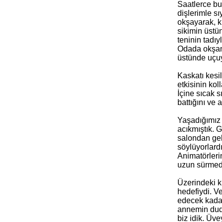
Saatlerce bu 
dişlerimle sı
okşayarak, k
sikimin üstü
teninin tadı
Odada okşama
üstünde uçu
Kaskatı kesi
etkisinin kol
İçine sıcak 
battığını ve
Yaşadığımız 
acıkmıştık. 
salondan gele
söylüyorlardı
Animatörleri
uzun sürmedi
Üzerindeki k
hedefiydi. V
edecek kadar
annemin duda
biz idik. Üv