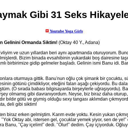
ymak Gibi 31 Seks Hikayele
n Gelinini Ormanda Siktim!
(Oktay 40 Y., Adana)
vliyim ve uzun yıllardan beri aynı apartmanda oturuyorum. Bund
mişlerdi. Bizim binada evsahibinin yukardaki boş dairesine taşınd
amlı birbirimize gidip gelmeler başladı. Gelinin ismi Banu idi. B
 onlara oturmaya gittik. Banu'nun oğlu çok şimarık bir çocuktu, s
esinin götünü çimdikliyor, eteğini falan aşağı çekiyordu. Bu dal
tüm. (O sırada babası bilgisayarda birşeylerle uğraşıyordu). 
irşey olmamış gibi davranıyordum. Neyse, biz biraz daha oturup, 
dır bıldır götü ve giymiş olduğu sexy tangası aklımdan çıkmıyor
ta, deli gibi siktim!
şten biraz erken gelmiş
tim
. Karım evde yoktu. Kesin yukarı çıkmı
 "Yok Oktay abi, istersen gel, çocuklar yemek yiyor, sen de ye!
a Banu, "Çay içelim!" dedi. "Olur!" dedim. Çay içiyorduk. Oğluyl