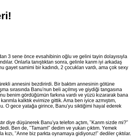
ri!
an 3 sene önce evsahibinin oğlu ve gelini tayin dolayısıyla
ılar. Onlarla tanıştıktan sonra, gelinle karım iyi arkadaş
anu gayet samimi bir kadındı, 2 çocukları vardı, ama çok sexy
ürekli annesini bezdirirdi. Bir baktım annesinin götüne
aşma sırasında Banu'nun beli açılmış ve giydiği tangasına
Banu benim gördüğümün farkına vardı ve yüzü kızararak bana
karımla kalktık evimize gittik. Ama ben iyice azmıştım,
du. O gece yatağa girince, Banu'yu siktiğimi hayal ederek
ştır diye düşünerek Banu'ya telefon açtım, "Karım sizde mi?"
" dedi. Ben de, "Tamam!" dedim ve yukarı çıktım. Yemek
a kızı, "Anne biz parkta oynamaya gidiyoruz!" dediler çıktılar.