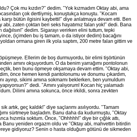
 oldu? Çok mu kızdın?" dedim. "Yok kızmadım Oktay abi, ama
casından çok dertliymiş, konuştukça konuştu. "Kocam
rşı bütün ilgisini kaybetti!" diye anlatmaya devam etti. Ben
y abi, zaten çoktan beri seks hayatımız falan yok!" dedi. Bana
n dağılsın!" dedim. Sigarayı verirken elini tuttum, tepki
ince, (içimden bu iş tamam, o da istiyor dedim) bacağını
dan ormana giren ilk yola saptım, 200 metre falan gittim ve
püşmeye. Ellerim de boş durmuyordu, bir elimi tişörtünün
stünden
am
ını okşuyordum. O da benim yarrağımı pontolonun
eçtik, ben bunu öpmeye okşamaya devam ettim. "Oktay abi,
 dedim, önce hemen kendi pantolonumu ve donumu çıkardım,
ı ayırıp, sikimi
am
ına sokmamı beklerken, ben yumuldum
 yapıyorsun?" dedi. "Amını yalıyorum! Kocan hiç yalamadı
ldum. Dilimi
am
ına sokunca, önce irkildi, sonra zevkten
ik artık, geç kaldık!" diye saçlarımı asılıyordu. "Tamam
ağımı sürtmeye başladım. Banu daha da kudurmuştu, "Oktay
anca hızımla soktum. Önce, "Ohhhhh!" diye bir çığlık attı,
ra Banu yeniden orgazm oldu ve "Oktay abi, mahvettin bitirdin
 nereye gidiyoruz? Senin o hasta olduğum götünü de sikmeden