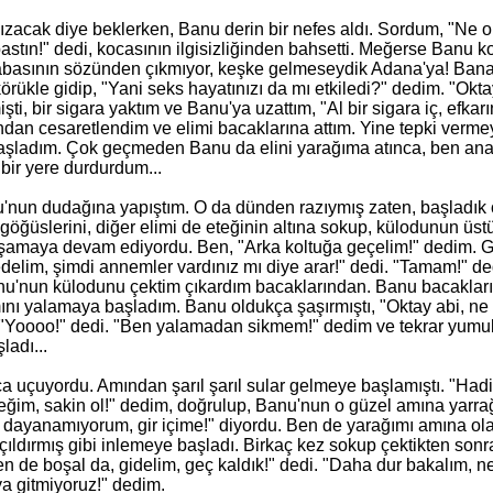
zacak diye beklerken, Banu derin bir nefes aldı. Sordum, "Ne
stın!" dedi, kocasının ilgisizliğ
inden
bahsetti. Meğerse Banu ko
basının sözünden çıkmıyor, keşke gelmeseydik Adana'ya! Bana ka
rükle gidip, "Yani seks hayatınızı da mı etkiledi?" dedim. "Okta
şti, bir sigara yaktım ve Banu'ya uzattım, "Al bir sigara iç, efkarı
dan cesaretlendim ve elimi bacaklarına attım. Yine tepki vermey
ladım. Çok geçmeden Banu da elini yarağıma atınca, ben anayol
 bir yere durdurdum...
un dudağına yapıştım. O da dünden razıymış zaten, başladık ö
 göğüslerini, diğer elimi de eteğinin altına sokup, külodunun ü
şamaya devam ediyordu. Ben, "Arka koltuğa geçelim!" dedim. G
edelim, şimdi annemler vardınız mı diye arar!" dedi. "Tamam!"
u'nun külodunu çektim çıkardım bacaklarından. Banu bacakların
nı yalamaya başladım. Banu oldukça şaşırmıştı, "Oktay abi, ne
 "Yoooo!" dedi. "Ben yalamadan sikmem!" dedim ve tekrar yumu
ladı...
a uçuyordu. Amından şarıl şarıl sular gelmeye başlamıştı. "Hadi s
eğim, sakin ol!" dedim, doğrulup, Banu'nun o güzel
am
ına yarr
k, dayanamıyorum, gir içime!" diyordu. Ben de yarağımı
am
ına ol
çıldırmış gibi inlemeye başladı. Birkaç kez sokup çektikten son
en de boşal da, gidelim, geç kaldık!" dedi. "Daha dur bakalım,
a gitmiyoruz!" dedim.