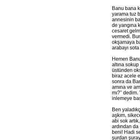
Banu bana kı
yarama tuz ba
annesinin ba
de
yangına kö
cesaret gelmi
vermedi. Bun
okşamaya baş
arabayı sota
Hemen Banu'n
altına sokup
üstünden ok
biraz acele 
sonra da Ban
amına ve amı
mı?" dedim.
inlemeye baş
Ben yaladıkç
aşkım, sikec
abi sok artı
ardından da 
beni! Hadi s
şurdan şuray