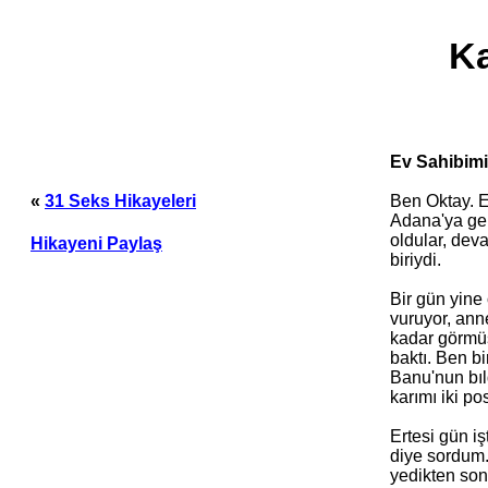
Ka
Ev Sahibimi
Ben Oktay. E
«
31 Seks Hikayeleri
Adana'ya gel
oldular, dev
Hikayeni Paylaş
biriydi.
Bir gün yine
vuruyor, ann
kadar görmüş
baktı. Ben b
Banu'nun bıl
karımı iki pos
Ertesi gün i
diye sordum.
yedikten sonr