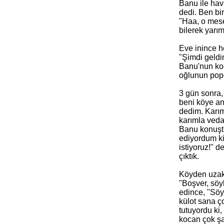
Banu ile ha
dedi. Ben bi
"Haa, o mese
bilerek yarı
Eve inince h
"Şimdi geldi
Banu'nun ko
oğlunun pop
3 gün sonra,
beni köye a
dedim. Karım
karımla veda
Banu konuştu
ediyordum
k
istiyoruz!" d
çıktık.
Köyden uzakl
"Boşver, söy
edince, "Söy
külot sana ç
tutuyordu
ki
,
kocan çok şa