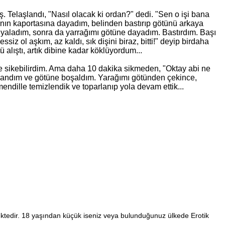
ş. Telaşlandı, "Nasıl olacak
ki
ordan?" dedi. "Sen o işi bana
anın kaportasına dayadım, belinden bastırıp götünü arkaya
ü yaladım, sonra da yarrağımı götüne dayadım. Bastırdım. Başı
ssiz ol aşkım, az kaldı, sık dişini biraz, bitti!" deyip birdaha
alıştı, artık dibine kadar köklüyordum...
ce sikebilirdim. Ama daha 10 dakika sikmeden, "Oktay abi ne
hızlandım ve götüne boşaldım. Yarağımı götünden çekince,
ndille temizlendik ve toparlanıp yola devam ettik...
ektedir. 18 yaşından küçük iseniz veya bulunduğunuz ülkede Erotik