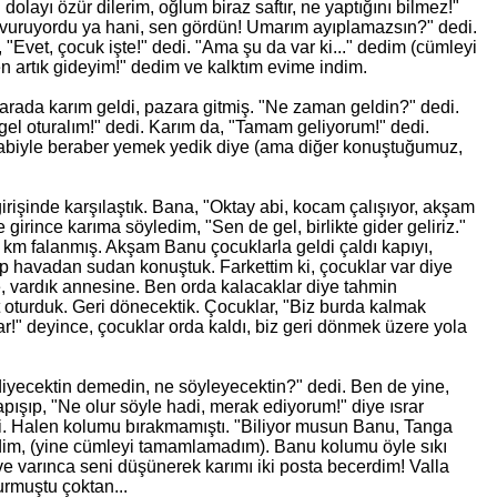
dolayı özür dilerim, oğlum biraz saftır, ne yaptığını bilmez!"
uruyordu ya hani, sen gördün! Umarım ayıplamazsın?" dedi.
"Evet, çocuk işte!" dedi. "Ama şu da var
ki
..." dedim (cümleyi
n artık gideyim!" dedim ve kalktım evime indim.
arada karım geldi, pazara gitmiş. "Ne zaman geldin?" dedi.
el oturalım!" dedi. Karım da, "Tamam geliyorum!" dedi.
abiyle beraber
yemek
yedik diye (ama diğer konuştuğumuz,
işinde karşılaştık. Bana, "Oktay abi, kocam çalışıyor, akş
am
e girince karıma
söyledim
, "Sen de gel, birlikte gider geliriz."
0 km falanmış. Akş
am
Banu çocuklarla geldi çaldı kapıyı,
hep havadan sudan konuştuk. Farkettim
ki
, çocuklar var diye
e, vardık annesine. Ben orda kalacaklar diye tahmin
at oturduk. Geri dönecektik. Çocuklar, "Biz burda kalmak
lar!" deyince, çocuklar orda kaldı, biz geri dönmek üzere yola
iyecektin demedin, ne söyleyecektin?" dedi. Ben de yine,
ışıp, "Ne olur söyle hadi, merak ediyorum!" diye ısrar
i. Halen kolumu bırakmamıştı. "Biliyor musun Banu, Tanga
dedim, (yine cümleyi tamamlamadım). Banu kolumu öyle sıkı
ve varınca seni düşünerek karımı iki posta becerdim! Valla
urmuştu çoktan...