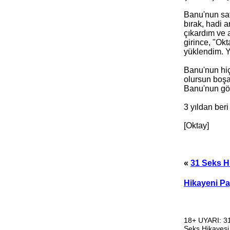
Banu'nun sa
bırak, hadi 
çıkardım ve 
girince, "Okt
yüklendim. Y
Banu'nun hiç
olursun boşa
Banu'nun göt
3 yıldan beri
[Oktay]
«
31 Seks H
Hikayeni Pa
18+ UYARI: 31
Seks Hikayesi