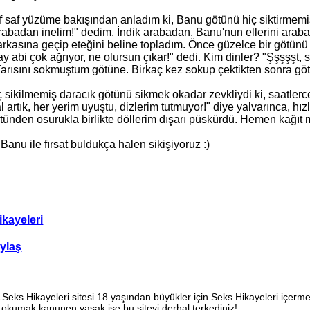
f saf yüzüme bakışından anladım
ki
, Banu götünü hiç siktirmemi
arabadan inelim!" dedim. İndik arabadan, Banu'nun ellerini arab
arkasına geçip eteğini beline topladım. Önce güzelce bir götün
ay abi çok ağrıyor, ne olursun çıkar!" dedi.
Kim
dinler? "Şşşşşt, se
arısını sokmuştum götüne. Birkaç kez sokup çektikten sonra götü 
 sikilmemiş daracık götünü sikmek okadar zevkliydi ki, saatler
l artık, her yerim uyuştu, dizlerim tutmuyor!" diye yalvarınca, 
ünden osurukla birlikte döllerim dışarı püskürdü. Hemen kağıt me
 Banu ile fırsat buldukça halen sikişiyoruz :)
ikayeleri
ylaş
Seks Hikayeleri sitesi 18 yaşından büyükler için Seks Hikayeleri içerm
 okumak kanunen yasak ise bu siteyi derhal terkediniz!