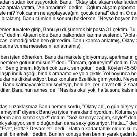
vadan sudan konuşuyorduk. Banu, "Oktay abi, akş
am
olanlardan 
raz aptala yattım, "Anlamadım?" dedim. "Oğlum akş
am
popoma v
le mi? Yok canım ne ayıplayacağım, çocuk daha!" dedim. O da, 
m bıraktım). Banu cümlenin sonunu beklerken, "Neyse boşver, be
emen tuvalete girip, Banu'yu düşünerek bir posta 31 çektim. Bu 
m." dedim. Akş
am
oldu Banu balkondan karıma seslendi, "Abla g
cası olmadığından ben gitmedim. Banu karıma anlatmış, Oktay 
osuna vurma meselesini anlatmamış).
 ben işten dönerken, Banu da markete gidiyormuş, apartmanın gir
nnemlere götürür müsün?" dedi. "Tamam, götüreyim!" dedim. Ev
, "Ben gitmem, köyleri çok uzak, sen götür!" dedi. Köyleri 45-5
laşıp indik aşağı, bindik arabama ve yola çıktık. Yol boyunca 
klarına dikkat ediyor, bazı konulara özellikle girmiyordu. Neys
i
, Banu kalmayacaklarını söyleyip, beni de içeri davet etti. 2 sa
ediler. Banu'nun annesi de, "Nasılsa okul yok, hafta sonu kalsın
aşır uzaklaşmaz Banu hemen sordu, "Oktay abi, o gün birşey d
lemeyim!" diyerek Banu'yu iyice meraklandırıyordum. Koluma yap
lerim ama kızmak yok!" dedim. "Söz kızmayacağım, söyle!" ded
ok yakışıyor, seni olduğundan daha sexy gösteriyor. Hatta..." 
 "Evet, Hatta? Devam et!" dedi. "Hatta o kadar tahrik oldum
ki
, e
nslı bir erkek!" dedim. Bunları konuşurken benim yarak çadırı k