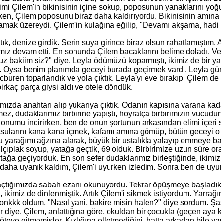
imi Çilem'in bikinisinin içine sokup, poposunun yanaklarını y
en, Çilem poposunu biraz daha kaldırıyordu. Bikinisinin amına g
amak üzereydi. Çilem'in kulağına eğilip, "Devamı akşama, hadi şi
ktık, denize girdik. Serin suya girince biraz olsun rahatlamıştı
ız devam etti. En sonunda Çilem bacaklarını belime doladı. Ve
z bakiim siz?" diye. Leyla ödümüzü koparmıştı, ikimiz de bir yan
i. Oysa benim planımda geceyi burada geçirmek vardı. Leyla g
ecburen toparlandık ve yola çıktık. Leyla'yı eve bırakıp, Çilem 
birkaç parça giysi aldı ve otele döndük.
ımızda anahtarı alıp yukarıya çıktık. Odanın kapısına varana kada
tlemez, dudaklarımız birbirine yapıştı, hoyratça birbirimizin vü
onumu indirirken, ben de onun şortunun arkasından elimi içeri 
 sularını kana kana içmek, kafamı amına gömüp, bütün geceyi o
 yarağımı ağzına alarak, büyük bir ustalıkla yalayıp emmeye ba
rılçıplak soyup, yatağa geçtik, 69 olduk. Birbirimize uzun süre or
yatağa geçiyorduk. En son sefer dudaklarımız birleştiğinde, ikim
 daha uyanık kaldım, Çilem'i uyurken izledim. Sonra ben de uy
açtığımızda sabah ezanı okunuyordu. Tekrar öpüşmeye başladık
, ikimiz de dinlenmiştik. Artık Çilem'i sikmek istiyordum. Yarr
onkkk oldum, "Nasıl yani, bakire misin halen?" diye sordum. Şaş
ir diye. Çilem, anlattığına göre, okuldan bir çocukla (geçen aya 
 öteye gitmemişler. Kızlığına elletmediğini, hatta arkadan bile 