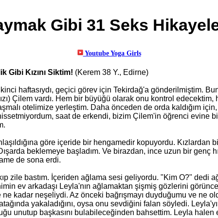
ymak Gibi 31 Seks Hikayele
ik Gibi Kızını Siktim!
(Kerem 38 Y., Edirne)
 ikinci haftasıydı, geçici görev için Tekirdağ'a gönderilmiştim. 
kızı) Çilem vardı. Hem bir büyüğü olarak onu kontrol edecektim
laşmalı otelimize yerleştim. Daha önceden de orda kaldığım için, 
issetmiyordum, saat de erkendi, bizim Çilem'in öğrenci evine b
m.
laşıldığına göre içeride bir hengamedir kopuyordu. Kızlardan bi
 Dışarda beklemeye başladım. Ve birazdan, ince uzun bir genç hış
ame de sona erdi.
ıp zile bastım. İçeriden ağlama sesi geliyordu. "Kim O?" dedi 
nimin ev arkadaşı Leyla'nın ağlamaktan şişmiş gözlerini görünc
e ne kadar neşeliydi. Az önceki bağrışmayı duyduğumu ve ne ol
yatağında yakaladığını, oysa onu sevdiğini falan söyledi. Leyla'y
uğu unutup başkasını bulabileceğinden bahsettim. Leyla halen e