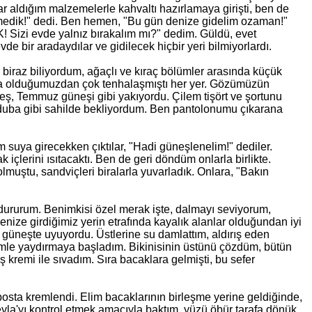
zlar aldığım malzemelerle kahvaltı hazırlamaya girişti, ben de
emedik!" dedi. Ben hemen, "Bu gün denize gidelim ozaman!"
 Sizi evde yalnız bırakalım mı?" dedim. Güldü, evet
evde bir aradaydılar ve gidilecek hiçbir yeri bilmiyorlardı.
i biraz biliyordum, ağaçlı ve kıraç bölümler arasında küçük
yında olduğumuzdan çok tenhalaşmıştı her yer. Gözümüzün
üneş, Temmuz güneşi gibi yakıyordu. Çilem tişört ve şortunu
ha duba gibi sahilde bekliyordum. Ben pantolonumu çıkarana
m suya girecekken çıktılar, "Hadi güneşlenelim!" dediler.
çlerini ısıtacaktı. Ben de geri döndüm onlarla birlikte.
 olmuştu, sandviçleri biralarla yuvarladık. Onlara, "Bakın
ururum. Benimkisi özel merak işte, dalmayı seviyorum,
enize girdiğimiz yerin etrafında kayalık alanlar olduğundan iyi
r güneşte uyuyordu. Üstlerine su damlattım, aldırış eden
imle yaydırmaya başladım. Bikinisinin üstünü çözdüm, bütün
 kremi ile sıvadım. Sıra bacaklara gelmişti, bu sefer
posta kremlendi. Elim bacaklarının birleşme yerine geldiğinde,
Leyla'yı kontrol etmek amacıyla baktım, yüzü öbür tarafa dönük