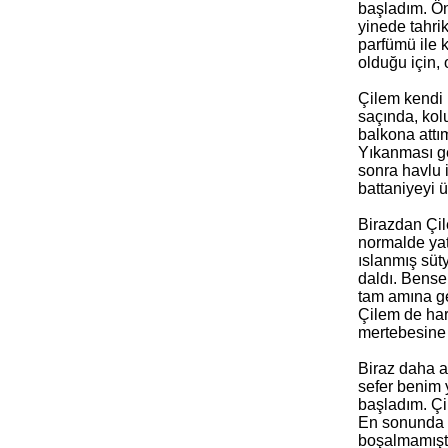
başladım. Ön
yinede tahri
parfümü ile
olduğu için,
Çilem kendi 
saçında, kol
balkona attı
Yıkanması ge
sonra havlu 
battaniyeyi 
Birazdan Çil
normalde yat
ıslanmış süt
daldı. Bense
tam amına ge
Çilem de har
mertebesine 
Biraz daha a
sefer benim 
başladım. Çi
En sonunda 
boşalmamışt