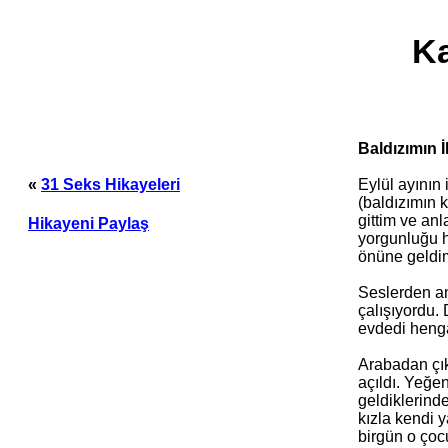
Ka
Baldızımın İl
Eylül ayının
«
31 Seks Hikayeleri
(baldızımın 
gittim ve an
Hikayeni Paylaş
yorgunluğu h
önüne geldi
Seslerden an
çalışıyordu.
evdedi heng
Arabadan çık
açıldı. Yeğe
geldiklerind
kızla kendi 
birgün o çoc