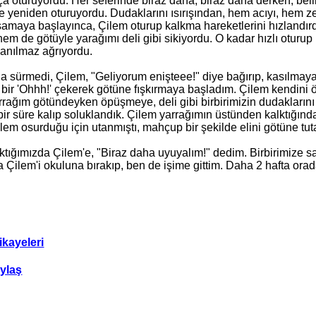
ça oturuyordu. Her seferinde biraz daha, biraz daha derken, bell
ve yeniden oturuyordu. Dudaklarını ısırışından, hem acıyı, hem ze
kşamaya başlayınca, Çilem oturup kalkma hareketlerini hızlandırdı
 hem de götüyle yarağımı deli gibi sikiyordu. O kadar hızlı oturu
nanılmaz ağrıyordu.
la sürmedi, Çilem, "Geliyorum enişteee!" diye bağırıp, kasılmay
bir 'Ohhh!' çekerek götüne fışkırmaya başladım. Çilem kendini 
rağım götündeyken öpüşmeye, deli gibi birbirimizin dudaklarını
ir süre kalıp soluklandık. Çilem yarrağımın üstünden kalktığında
em osurduğu için utanmıştı, mahçup bir şekilde elini götüne tutar
tığımızda Çilem'e, "Biraz daha uyuyalım!" dedim. Birbirimize sar
a Çilem'i okuluna bırakıp, ben de işime gittim. Daha 2 hafta orad
ikayeleri
ylaş