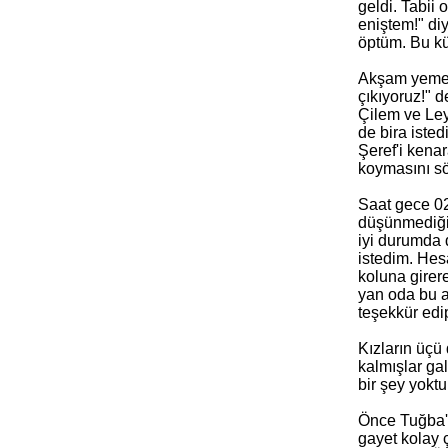
geldi. Tabii
eniştem!" di
öptüm. Bu k
Akşam yemek 
çıkıyoruz!" d
Çilem ve Ley
de bira iste
Şeref'i kenar
koymasını sö
Saat gece 02
düşünmediği 
iyi durumda 
istedim. Hes
koluna girer
yan oda bu a
teşekkür edi
Kızların üçü
kalmışlar ga
bir şey yokt
Önce Tuğba'y
gayet kolay 