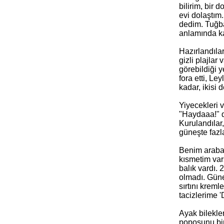
bilirim, bir 
evi dolaştım
dedim. Tuğba
anlamında kaf
Hazırlandılar
gizli plajla
görebildiği 
fora etti, L
kadar, ikisi 
Yiyecekleri 
"Haydaaa!" d
Kurulandılar,
güneşte fazl
Benim araban
kısmetim var
balık vardı.
olmadı. Güne
sırtını krem
tacizlerime 
Ayak bilekle
poposunu bir