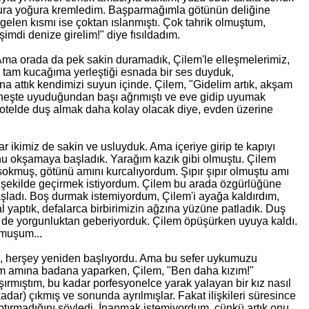
oğura yoğura kremledim. Başparmağımla götünün deliğine
elen kısmı ise çoktan ıslanmıştı. Çok tahrik olmuştum,
mdi denize girelim!" diye fısıldadım.
m. Ama orada da pek sakin duramadık, Çilem'le elleşmelerimiz,
 tam kucağıma yerleştiği esnada bir ses duyduk,
a attık kendimizi suyun içinde. Çilem, "Gidelim artık, akşam
üneşte uyuduğundan başı ağrımıştı ve eve gidip uyumak
de otelde duş almak daha kolay olacak diye, evden üzerine
r ikimiz de sakin ve usluyduk. Ama içeriye girip te kapıyı
cudunu okşamaya başladık. Yarağım kazık gibi olmuştu. Çilem
sokmuş, götünü amını kurcalıyordum. Şıpır şıpır olmuştu amı
 şekilde geçirmek istiyordum. Çilem bu arada özgürlüğüne
şladı. Boş durmak istemiyordum, Çilem'i ayağa kaldırdım,
al yaptık, defalarca birbirimizin ağzına yüzüne patladık. Duş
iz de yorgunluktan geberiyorduk. Çilem öpüşürken uyuya kaldı.
umuşum...
, herşey yeniden başlıyordu. Ama bu sefer uykumuzu
ağım amına badana yaparken, Çilem, "Ben daha kızım!"
ırmıştım, bu kadar porfesyonelce yarak yalayan bir kız nasıl
kadar) çıkmış ve sonunda ayrılmışlar. Fakat ilişkileri süresince
yaptırmadığını söyledi. İnanmak istemiyordum, çünkü artık onu