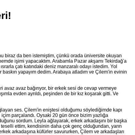
ri!
Bunu biraz da ben istemiştim, çünkü orada üniversite okuyan
, hemde işimi yapacaktım. Arabamla Pazar akşamı Tekirdağ'a
ısrarla çatı katındaki deniz manzaralı odayı istedim. Yol
ir baskın yapayım dedim. Arabaya atladım ve Çilem'in evinin
ri avaz avaz bağırıyor, bir erkek sesi de cevap vermeye
ımla evden ayrıldı, peşinden de bir kız koşarak gitti. Ve
ağlayan ses. Çilem'in eniştesi olduğumu söylediğimde kapı
e içim parçalandı. Oysaki 20 gün önce bizim yazlığa
duğunu sordum. Leyla ağlayarak, erkek arkadaşını bir başka
ı teselli ettim, kendisinin daha çok genç olduğundan, yarın
rkek arkadaşına küfürler savururken, Çilem ve arkadaşları