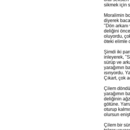
sikmek için 
Moralimin bo
diyerek baca
"Dön arkanı 
deliğini önc
oluyordu, ço
öteki elimle 
Şimdi iki pa
inleyerek, "
sürüp ve ark
yarağımın ba
ısırıyordu. Y
Çıkart, çok 
Çilem döndü 
yarağımın ba
deliğinin ağ
götüne. Yarr
oturup kalmı
olursun enişt
Çilem bir sü