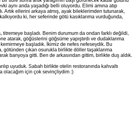
i bir süre sonra artık yarağımın başı görünecek kadar götünü
vki aynı anda yaşadığı belli oluyordu. Elimi amına atıp
. Artık ellerini arkaya atmış, ayak bileklerimden tutunarak,
p kalkıyordu ki, her seferinde götü kasıklarıma vurduğunda,
a, titremeye başladı. Benim durumum da ondan farklı değildi,
öne atarak, göğüslerini göğsüme yapıştırdı ve dudaklarıma
 kemirmeye başladık. İkimiz de nefes nefeseydik. Bu
, götünden çıkan osurukla birlikte döller taşaklarıma
ak banyoya gitti. Ben de arkasından gittim, birlikte duş aldık.
ılıp uyuduk. Sabah birlikte otelin restoranında kahvaltı
a olacağım için çok sevinçliydim :)