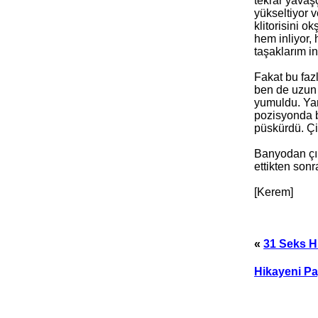
tekrar yavaş
yükseltiyor 
klitorisini o
hem inliyor,
taşaklarım i
Fakat bu faz
ben de uzun 
yumuldu. Yar
pozisyonda b
püskürdü. Çil
Banyodan çık
ettikten sonr
[Kerem]
«
31 Seks H
Hikayeni Pa