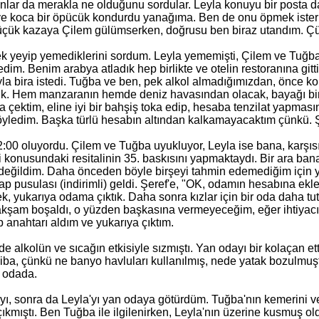
 onlar da merakla ne olduğunu sordular. Leyla konuyu bir posta 
ye koca bir öpücük kondurdu yanağıma. Ben de onu öpmek ister
üçük kazaya Çilem gülümserken, doğrusu ben biraz utandım. Çü
yeyip yemediklerini sordum. Leyla yememişti, Çilem ve Tuğba is
edim. Benim arabya atladık hep birlikte ve otelin restoranına gitt
la bira istedi. Tuğba ve ben, pek alkol almadığımızdan, önce kol
dik. Hem manzaranın hemde deniz havasından olacak, bayağı bir 
a çektim, eline iyi bir bahşiş toka edip, hesaba tenzilat yapması
yledim. Başka türlü hesabın altından kalkamayacaktım çünkü. Şe
:00 oluyordu. Çilem ve Tuğba uyukluyor, Leyla ise bana, karşısına
konusundaki resitalinin 35. baskısını yapmaktaydı. Bir ara bana
değildim. Daha önceden böyle birşeyi tahmin edemediğim için yin
ap pusulası (indirimli) geldi. Şeref'e, "OK, odamın hesabına ekle
ek, yukarıya odama çıktık. Daha sonra kızlar için bir oda daha t
kşam boşaldı, o yüzden başkasına vermeyeceğim, eğer ihtiyacını
p anahtarı aldım ve yukarıya çıktım.
 de alkolün ve sıcağın etkisiyle sızmıştı. Yan odayı bir kolaçan 
liba, çünkü ne banyo havluları kullanılmış, nede yatak bozulmuştu
u odada.
ı, sonra da Leyla'yı yan odaya götürdüm. Tuğba'nın kemerini 
çıkmıştı. Ben Tuğba ile ilgilenirken, Leyla'nın üzerine kusmuş o