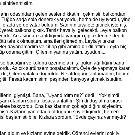
z sinirlenmiştim.
ların odasından) gelen sesler dikkatimi çekmişti, balkondan
ı. Tuğba sağa sola dönerek yatıyordu, herhalde uyuyordu, yine
 orada yerde yatar buldum. Sanırım tuvalete gitmek istemiş,
erek balkona çıktık. Temiz hava iyi gelecekti. Leyla balkon
ordu. Arkasından sarıldığımda yarağım çıplak tenine değdi,
tü tahrik olmuştum, ama ileri gitmedim, Leyla'yı tekrar
efer dayanamadım ve cillop gibi amına bir dil attım. Leyla hiç
üp odama gittim. Çilemin yanına yattım, uyudum...
se bacağını ve kolunu üzerime atmış, bütün ağırlığını bana
iyordu. Azıcık sürtünsem boşalacaktım. Öyle de yapmaya karar
ktı ki, Çilem yatakta doğruldu. Ne olduğunu anlamadım, benim
itti. Fırsatı kaçırmıştım, peşinden banyoya gitmek istedim,
lerini giymişti. Bana, "Uyandırdım mı?" dedi. "Yok şimdi
am olanları sordu, kısaca anlattım. Şimdi duş alma sırası
lete bakıyordu. Ona kasıklarımın çok ağrıdığını söyledim.
lmıştı. Kızların yan odada olduğunu söylediğimde, hemen
si başlamıştı bile. Kızlara sordum, "Evde çayınız var mıydı?
an aldım ve kızların evine geldik. Öğrenci evlerini çok iyi