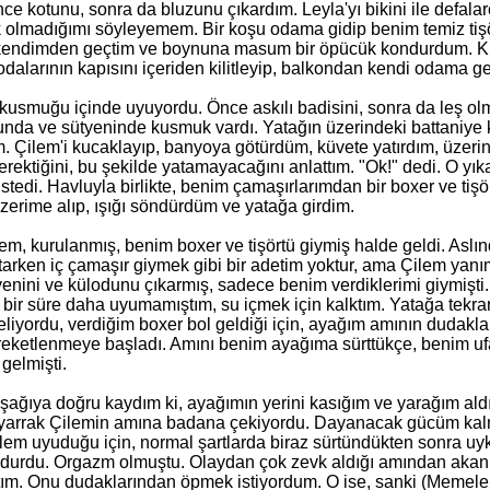
ce kotunu, sonra da bluzunu çıkardım. Leyla'yı bikini ile defa
k olmadığımı söyleyemem. Bir koşu odama gidip benim temiz tişört
 kendimden geçtim ve boynuna masum bir öpücük kondurdum. Kız
 odalarının kapısını içeriden kilitleyip, balkondan kendi odama g
kusmuğu içinde uyuyordu. Önce askılı badisini, sonra da leş olm
unda ve sütyeninde kusmuk vardı. Yatağın üzerindeki battaniye k
m. Çilem'i kucaklayıp, banyoya götürdüm, küvete yatırdım, üzerine
rektiğini, bu şekilde yatamayacağını anlattım. "Ok!" dedi. O yı
istedi. Havluyla birlikte, benim çamaşırlarımdan bir boxer ve ti
üzerime alıp, ışığı söndürdüm ve yatağa girdim.
em, kurulanmış, benim boxer ve tişörtü giymiş halde geldi. Asl
arken iç çamaşır giymek gibi bir adetim yoktur, ama Çilem yan
yenini ve külodunu çıkarmış, sadece benim verdiklerimi giymiş
 bir süre daha uyumamıştım, su içmek için kalktım. Yatağa tekra
liyordu, verdiğim boxer bol geldiği için, ayağım amının dudakl
eketlenmeye başladı. Amını benim ayağıma sürttükçe, benim ufak
gelmişti.
şağıya doğru kaydım ki, ayağımın yerini kasığım ve yarağım ald
yarrak Çilemin amına badana çekiyordu. Dayanacak gücüm kalma
lem uyuduğu için, normal şartlarda biraz sürtündükten sonra uy
durdu. Orgazm olmuştu. Olaydan çok zevk aldığı amından akan 
ım. Onu dudaklarından öpmek istiyordum. O ise, sanki (Memele