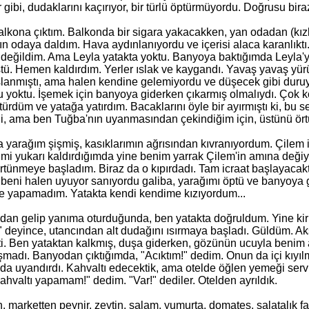
r gibi, dudaklarını kaçırıyor, bir türlü öptürmüyordu. Doğrusu bira
alkona çıktım. Balkonda bir sigara yakacakken, yan odadan (kız
n odaya daldım. Hava aydınlanıyordu ve içerisi alaca karanlıkt
değildim. Ama Leyla yatakta yoktu. Banyoya baktığımda Leyla'yı
. Hemen kaldırdım. Yerler ıslak ve kaygandı. Yavaş yavaş yürüy
lanmıştı, ama halen kendine gelemiyordu ve düşecek gibi duruy
tu yoktu. İşemek için banyoya giderken çıkarmış olmalıydı. Çok kö
ürdüm ve yatağa yatırdım. Bacaklarını öyle bir ayırmıştı ki, bu s
i, ama ben Tuğba'nın uyanmasından çekindiğim için, üstünü ört
yarağım şişmiş, kasıklarımın ağrısından kıvranıyordum. Çilem i
zimi yukarı kaldırdığımda yine benim yarrak Çilem'in amına değ
rtünmeye başladım. Biraz da o kıpırdadı. Tam icraat başlayaca
u, beni halen uyuyor sanıyordu galiba, yarağımı öptü ve banyoya g
 yapamadım. Yatakta kendi kendime kızıyordum...
an gelip yanıma oturduğunda, ben yatakta doğruldum. Yine kirli
deyince, utancından alt dudağını ısırmaya başladı. Güldüm. Akş
i. Ben yataktan kalkmış, duşa giderken, gözünün ucuyla benim a
madı. Banyodan çıktığımda, "Acıktım!" dedim. Onun da içi kıyı
ı da uyandırdı. Kahvaltı edecektik, ama otelde öğlen yemeği servi
ahvaltı yapamam!" dedim. "Var!" dediler. Otelden ayrıldık.
 marketten peynir, zeytin, salam, yumurta, domates, salatalık fal