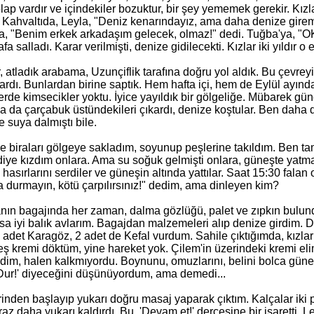
dolap vardır ve içindekiler bozuktur, bir şey yememek gerekir. Kı
. Kahvaltıda, Leyla, "Deniz kenarındayız, ama daha denize gir
, "Benim erkek arkadaşım gelecek, olmaz!" dedi. Tuğba'ya, "OK!
a salladı. Karar verilmişti, denize gidilecekti. Kızlar iki yıldır o 
, atladık arabama, Uzunçiflik tarafına doğru yol aldık. Bu çevrey
r vardı. Bunlardan birine saptık. Hem hafta içi, hem de Eylül a
yerde kimsecikler yoktu. İyice yayıldık bir gölgeliğe. Mübarek g
eyla da çarçabuk üstündekileri çıkardı, denize koştular. Ben da
de suya dalmıştı bile.
ve biraları gölgeye sakladım, soyunup peşlerine takıldım. Ben ta
iye kızdım onlara. Ama su soğuk gelmişti onlara, güneşte yatmak i
 hasırlarını serdiler ve güneşin altında yattılar. Saat 15:30 falan
a durmayın, kötü çarpılırsınız!" dedim, ama dinleyen kim?
ın bagajında her zaman, dalma gözlüğü, palet ve zıpkın bulund
sa iyi balık avlarım. Bagajdan malzemeleri alıp denize girdim. D
 2 adet Karagöz, 2 adet de Kefal vurdum. Sahile çıktığımda, kızla
ş kremi döktüm, yine hareket yok. Çilem'in üzerindeki kremi el
ledim, halen kalkmıyordu. Boynunu, omuzlarını, belini bolca güneş
'Dur!' diyeceğini düşünüyordum, ama demedi...
rinden başlayıp yukarı doğru masaj yaparak çıktım. Kalçalar iki 
az daha yukarı kaldırdı. Bu, 'Devam et!' dercesine bir işaretti. 