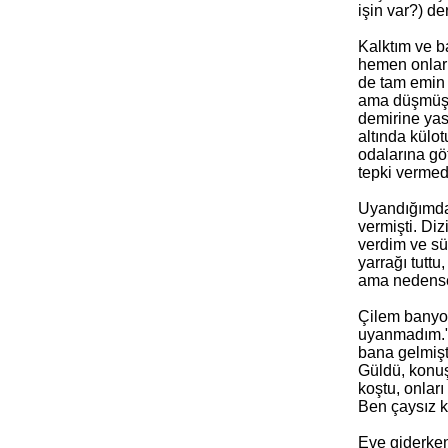
işin var?) de
Kalktım ve b
hemen onları
de tam emin 
ama düşmüştü
demirine yas
altında külo
odalarına göt
tepki vermed
Uyandığımda 
vermişti. Di
verdim ve sü
yarrağı tutt
ama nedense
Çilem banyod
uyanmadım." 
bana gelmişt
Güldü, konuş
koştu, onlar
Ben çaysız k
Eve giderken,