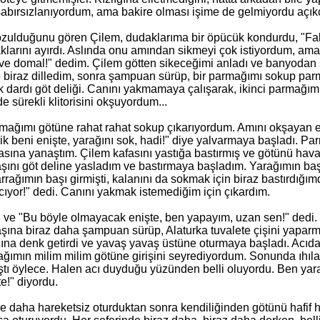
sabırsızlanıyordum, ama bakire olması işime de gelmiyordu açık
zulduğunu gören Çilem, dudaklarıma bir öpücük kondurdu, "Faka
klarını ayırdı. Aslında onu amından sikmeyi çok istiyordum, ama
ve domal!" dedim. Çilem götten sikeceğimi anladı ve banyodan ş
e biraz dilledim, sonra şampuan sürüp, bir parmağımı sokup parm
k dardı göt deliği. Canını yakmamaya çalışarak, ikinci parmağımı 
de sürekli klitorisini okşuyordum...
rmağımı götüne rahat rahat sokup çıkarıyordum. Amını okşayan e
Sik beni enişte, yarağını sok, hadi!" diye yalvarmaya başladı. 
asına yanaştım. Çilem kafasını yastığa bastırmış ve götünü havaya
şını göt deline yasladım ve bastırmaya başladım. Yarağımın başı 
arrağımın başı girmişti, kalanını da sokmak için biraz bastırdığım
acıyor!" dedi. Canını yakmak istemediğim için çıkardım.
ve "Bu böyle olmayacak enişte, ben yapayım, uzan sen!" dedi. 
şına biraz daha şampuan sürüp, Alaturka tuvalete çişini yaparmış
zına denk getirdi ve yavaş yavaş üstüne oturmaya başladı. Acıdan
ağımın milim milim götüne girişini seyrediyordum. Sonunda ıhıla
ştı öylece. Halen acı duyduğu yüzünden belli oluyordu. Ben ya
e!" diyordu.
re daha hareketsiz oturduktan sonra kendiliğinden götünü hafif h