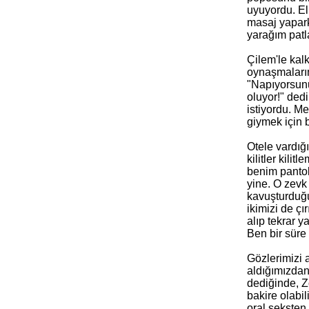
uyuyordu. El
masaj yapark
yarağım patl
Çilem'le kal
oynaşmalarım
"Napıyorsunu
oluyor!" ded
istiyordu. M
giymek için 
Otele vardığ
kilitler kili
benim pantol
yine. O zevk
kavuşturduğu
ikimizi de çı
alıp tekrar 
Ben bir süre
Gözlerimizi 
aldığımızdan
dediğinde, Z
bakire olabil
oral seksten