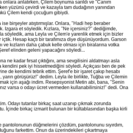
da onlara anlatırken, Çilem boynuma sarıldı ve "Canım
ken yüzünü çevirdi ve kazayla tam dudağının yanından
kü Çilem kendi çocuğum gibiydi.
e birşeyler atıştırmışlar. Onlara, "Hadi hep beraber
ik. Izgara et söyledik. Kızlara, "Ne içersiniz?" dediğimde,
a söyledik, ama Leyla ve Çilem'e yarenlik etmek için bizler
içtik. Hesap kaçtı bir tarafımıza diye düşünüyordum. Garson
nı ve kızların daha çabuk kelle olması için biralarına votka
ref elinden geleni yapacağını söyledi...
 ne kadar fırsat çıktığını, ama sevgilisini aldatmayı asla
 kendini pek iyi hissetmediğini söyledi. Açıkçası ben de pek
e de kendimi tebrik ettim. Şeref'e bir işaret çakıp hesabı
, yarın görüşürüz!" dedim. Leyla ile birlikte, Tuğba ve Çilemin
utmak için aşağı indim. Resepsyonist Metin abi, bana, "Senin
z varsa o odayı ücret vermeden kullanabilirsiniz!" dedi. Ona
ettim. Odayı tutanlar birkaç saat uzanıp çıkmak zorunda
. İçinde birkaç izmarit bulunan bir kültablasından başka kirli
ve pantolonunun düğmelerini çözdüm, pantolonunu sıyırdım,
lduğunu farkettim. Onun da üzerindekileri çıkartmaya