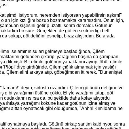
çası.
t şimdi istiyorum, neremden istiyorsan yapabilirsin aşkım!"
 o an için kızlığını bozup bozmamakta kararsızdım. Onun için,
ampuan şişesini getirip uzattı, sonra domaldı. Götünün
akladım bir süre. Gerçekten de götten sikilmediği belli
da sokup, göt deliğini esnetip, biraz alıştırdım. Bu arada
lime ise amının suları gelmeye başladığında, Çilem
Parmaklarımı götünden çıkarıp, yarağımın başına da şampuan
 dikmişti. Bir elimle götünün yanaklarını ayırıp, öbür elimle
'Plöp!' diye girdiğinde, Çilem çığlık atmamak için yastığı
da, Çilem elini arkaya atıp, göbeğimden ittirerek, "Dur enişte!
"Tamam!" deyip, sırtüstü uzandım. Çilem götünün deliğine ve
 gibi yarağımın üstüne çöktü. Eliyle yarağımı tutup, göt
 dudaklarını ısırsa da, bu şekilde daha kolay alıyordu
ya ıhılaya yarrağımı köküne kadar götünün içine almış ve
rağımı alttan oynatacak gibi olduğumda, "Ahhh! Kımıldama ne
afif oynatmaya başladı. Götünü birkaç santim kaldırıyor, sonra