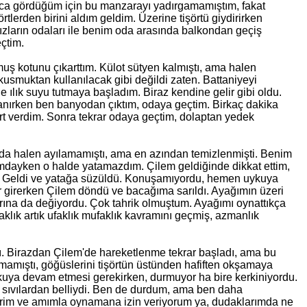
larca gördüğüm için bu manzarayı yadırgamamıştım, fakat
lerden birini aldım geldim. Üzerine tişörtü giydirirken
ların odaları ile benim oda arasında balkondan geçiş
eçtim.
uş kotunu çıkarttım. Külot sütyen kalmıştı, ama halen
usmuktan kullanılacak gibi değildi zaten. Battaniyeyi
 ılık suyu tutmaya başladım. Biraz kendine gelir gibi oldu.
kanırken ben banyodan çıktım, odaya geçtim. Birkaç dakika
şört verdim. Sonra tekrar odaya geçtim, dolaptan yedek
ında halen ayılamamıştı, ama en azından temizlenmişti. Benim
ımdayken o halde yatamazdım. Çilem geldiğinde dikkat ettim,
ti. Geldi ve yatağa süzüldü. Konuşamıyordu, hemen uykuya
r girerken Çilem döndü ve bacağıma sarıldı. Ayağımın üzeri
arına da değiyordu. Çok tahrik olmuştum. Ayağımı oynattıkça
lık artık ufaklık mufaklık kavramını geçmiş, azmanlık
ı. Birazdan Çilem'de hareketlenme tekrar başladı, ama bu
mıştı, göğüslerini tişörtün üstünden hafiften okşamaya
kuya devam etmesi gerekirken, durmuyor ha bire kerkiniyordu.
sıvılardan belliydi. Ben de durdum, ama ben daha
rim ve amımla oynamana izin veriyorum ya, dudaklarımda ne